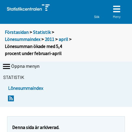
Meny
Sök
Förstasidan
>
Statistik
>
Lönesummaindex
>
2011
>
april
>
Lönesumman ökade med 5,4
procent under februari-april
Öppna menyn
STATISTIK
Lönesummaindex
Y
Y
o
o
u
u
a
a
r
r
e
e
Denna sida är arkiverad.