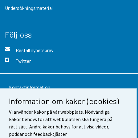
Undersökningsmaterial
Följ oss
Beställ nyhetsbrev
Twitter
Kontaktinformation
Information om kakor (cookies)
Respons
Vi använder kakor på vår webbplats. Nödvändiga
Användarvillkor
kakor behövs för att webbplatsen ska fungera på
Dataskydd
rätt sätt. Andra kakor behövs för att visa videor,
poddar och feedbacktjäster.
Tillgänglighet