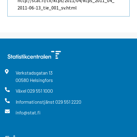
http://stat.fi/til/ktps/2011/04/ktps_2011_04_
2011-06-13_tie_001_sv.html
Verkstadsgatan
13
00580
Helsingfors
Växel
029 551 1000
Informationstjänst
029 551 2220
info@stat.fi