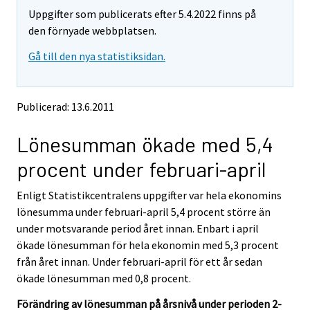
m
m
Uppgifter som publicerats efter 5.4.2022 finns på
o
o
v
v
den förnyade webbplatsen.
i
i
Gå till den nya statistiksidan.
n
n
g
g
t
t
o
o
Publicerad: 13.6.2011
a
a
n
n
Lönesumman ökade med 5,4
o
o
t
t
procent under februari-april
h
h
e
e
Enligt Statistikcentralens uppgifter var hela ekonomins
r
r
s
s
lönesumma under februari-april 5,4 procent större än
e
e
under motsvarande period året innan. Enbart i april
r
r
ökade lönesumman för hela ekonomin med 5,3 procent
v
v
från året innan. Under februari-april för ett år sedan
i
i
ökade lönesumman med 0,8 procent.
c
c
e
e
Förändring av lönesumman på årsnivå under perioden 2-
.
.