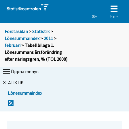
Meny
Sök
Förstasidan
>
Statistik
>
Lönesummaindex
>
2011
>
februari
> Tabellbilaga 1.
Lönesummans årsförändring
efter näringsgren, % (TOL 2008)
Öppna menyn
STATISTIK
Lönesummaindex