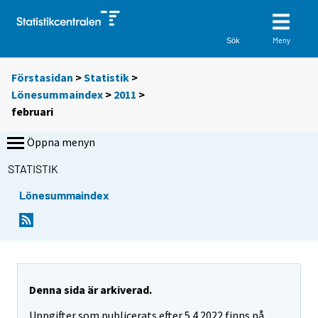
Meny
Sök
Förstasidan
>
Statistik
>
Lönesummaindex
>
2011
>
februari
Öppna menyn
STATISTIK
Lönesummaindex
Denna sida är arkiverad.
Uppgifter som publicerats efter 5.4.2022 finns på