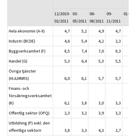
12/2010-
03-
06-
09-
01-11/
02/2011
05/2011
08/2011
11/2011
Hela ekonomin (A-X)
4,7
5,2
4,9
4,7
Industri (BCDE)
4,6
5,4
4,2
2,3
Byggverksamhet (F)
8,5
7,4
7,0
8,3
Handel (G)
5,3
6,4
5,3
5,5
Övriga tjänster
(HIJLMNRS)
6,0
6,1
5,7
5,7
Finans- och
försäkringsverksamhet
(K)
6,1
3,8
3,0
3,3
Offentlig sektor (OPQ)
2,3
3,2
3,9
3,3
Utbildning (P) exkl. den
offentliga sektorn
3,8
3,3
4,3
2,7