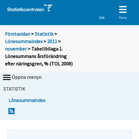
Meny
Sök
Förstasidan
>
Statistik
>
Lönesummaindex
>
2011
>
november
> Tabellbilaga 1.
Lönesummans årsförändring
efter näringsgren, % (TOL 2008)
Öppna menyn
STATISTIK
Lönesummaindex