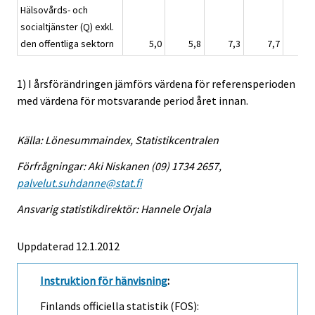
Hälsovårds- och
socialtjänster (Q) exkl.
den offentliga sektorn
5,0
5,8
7,3
7,7
1) I årsförändringen jämförs värdena för referensperioden
med värdena för motsvarande period året innan.
Källa: Lönesummaindex, Statistikcentralen
Förfrågningar: Aki Niskanen (09) 1734 2657,
palvelut.suhdanne@stat.fi
Ansvarig statistikdirektör: Hannele Orjala
Uppdaterad 12.1.2012
Instruktion för hänvisning
:
Finlands officiella statistik (FOS):