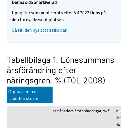
Denna sida är arkiverad.
Uppgifter som publicerats efter 5.4.2022 finns på
den förnyade webbplatsen.
Gå till den nya statistiksidan.
Tabellbilaga 1. Lönesummans
årsförändring efter
näringsgren, % (TOL 2008)
Öppna den här
tabellen större
1)
Tremånaders årsförändringar, %
Kumula
årsför
1)
%