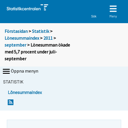
Meny
Sök
Förstasidan
>
Statistik
>
Lönesummaindex
>
2011
>
september
> Lönesumman ökade
med 5,7 procent under juli-
september
Öppna menyn
STATISTIK
Lönesummaindex
Y
Y
o
o
u
u
a
a
r
r