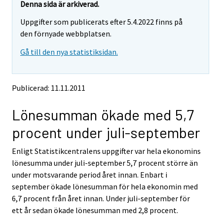
e
e
Denna sida är arkiverad.
m
m
Uppgifter som publicerats efter 5.4.2022 finns på
o
o
v
v
den förnyade webbplatsen.
i
i
Gå till den nya statistiksidan.
n
n
g
g
t
t
o
o
Publicerad: 11.11.2011
a
a
n
n
Lönesumman ökade med 5,7
o
o
t
t
procent under juli-september
h
h
e
e
Enligt Statistikcentralens uppgifter var hela ekonomins
r
r
s
s
lönesumma under juli-september 5,7 procent större än
e
e
under motsvarande period året innan. Enbart i
r
r
september ökade lönesumman för hela ekonomin med
v
v
6,7 procent från året innan. Under juli-september för
i
i
ett år sedan ökade lönesumman med 2,8 procent.
c
c
e
e