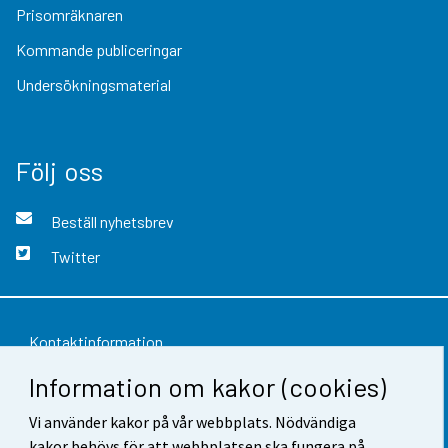
Prisomräknaren
Kommande publiceringar
Undersökningsmaterial
Följ oss
Beställ nyhetsbrev
Twitter
Kontaktinformation
Information om kakor (cookies)
Respons
Användarvillkor
Vi använder kakor på vår webbplats. Nödvändiga
kakor behövs för att webbplatsen ska fungera på