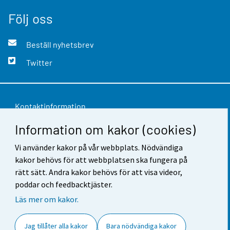
Följ oss
Beställ nyhetsbrev
Twitter
Kontaktinformation
Information om kakor (cookies)
Respons
Vi använder kakor på vår webbplats. Nödvändiga
Användarvillkor
kakor behövs för att webbplatsen ska fungera på
Dataskydd
rätt sätt. Andra kakor behövs för att visa videor,
poddar och feedbacktjäster.
Tillgänglighet
Läs mer om kakor.
Information om webbplatsen
Jag tillåter alla kakor
Bara nödvändiga kakor
Cookie-inställningar