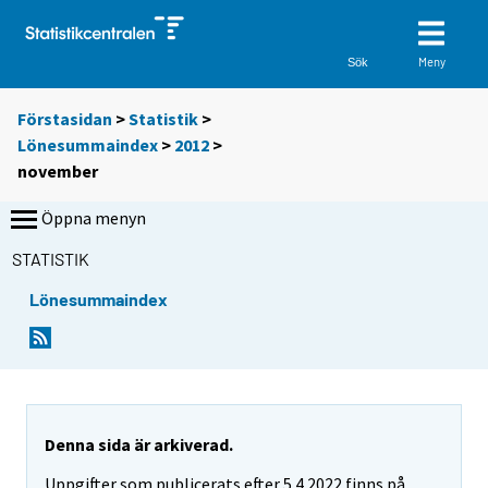
Meny
Sök
Förstasidan
>
Statistik
>
Lönesummaindex
>
2012
>
november
Öppna menyn
STATISTIK
Lönesummaindex
Denna sida är arkiverad.
Uppgifter som publicerats efter 5.4.2022 finns på