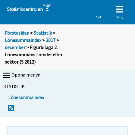
Meny
Sök
Förstasidan
>
Statistik
>
Lönesummaindex
>
2017
>
december
> Figurbilaga 2.
Lönesummans trender efter
sektor (S 2012)
Öppna menyn
STATISTIK
Lönesummaindex