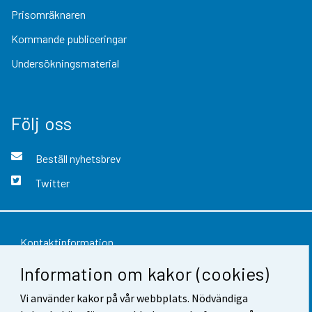
Prisomräknaren
Kommande publiceringar
Undersökningsmaterial
Följ oss
Beställ nyhetsbrev
Twitter
Kontaktinformation
Information om kakor (cookies)
Respons
Vi använder kakor på vår webbplats. Nödvändiga
Användarvillkor