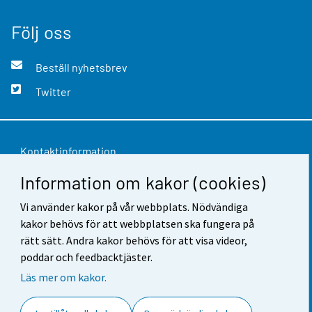
Följ oss
Beställ nyhetsbrev
Twitter
Kontaktinformation
Information om kakor (cookies)
Respons
Vi använder kakor på vår webbplats. Nödvändiga
Användarvillkor
kakor behövs för att webbplatsen ska fungera på
Dataskydd
rätt sätt. Andra kakor behövs för att visa videor,
poddar och feedbacktjäster.
Tillgänglighet
Läs mer om kakor.
Information om webbplatsen