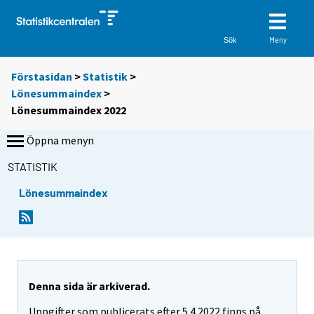
Meny
Sök
Förstasidan
>
Statistik
>
Lönesummaindex
>
Lönesummaindex 2022
Öppna menyn
STATISTIK
Lönesummaindex
Denna sida är arkiverad.
Uppgifter som publicerats efter 5.4.2022 finns på