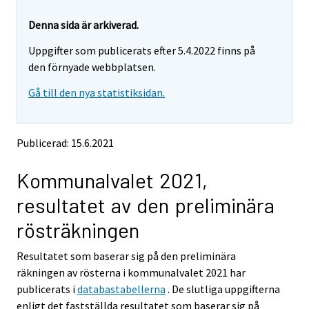
r
r
e
e
Denna sida är arkiverad.
m
m
Uppgifter som publicerats efter 5.4.2022 finns på
o
o
v
v
den förnyade webbplatsen.
i
i
Gå till den nya statistiksidan.
n
n
g
g
t
t
o
o
Publicerad: 15.6.2021
a
a
n
n
Kommunalvalet 2021,
o
o
t
t
resultatet av den preliminära
h
h
e
e
rösträkningen
r
r
s
s
Resultatet som baserar sig på den preliminära
e
e
räkningen av rösterna i kommunalvalet 2021 har
r
r
v
v
publicerats i
databastabellerna
. De slutliga uppgifterna
i
i
enligt det fastställda resultatet som baserar sig på