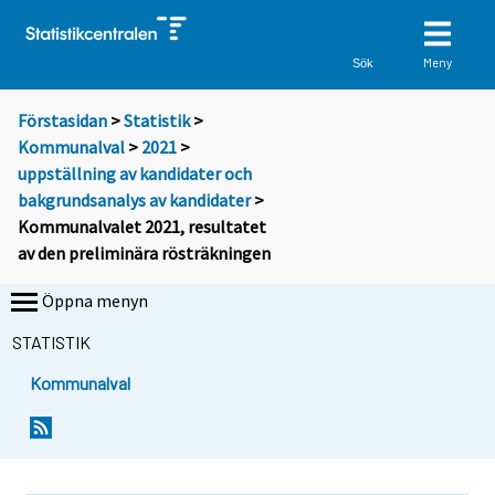
Meny
Sök
Förstasidan
>
Statistik
>
Kommunalval
>
2021
>
uppställning av kandidater och
bakgrundsanalys av kandidater
>
Kommunalvalet 2021, resultatet
av den preliminära rösträkningen
Öppna menyn
STATISTIK
Kommunalval
Y
Y
o
o
u
u
a
a