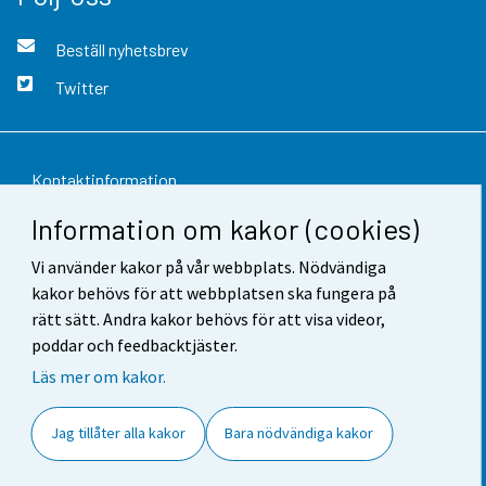
Beställ nyhetsbrev
Twitter
Kontaktinformation
Information om kakor (cookies)
Respons
Vi använder kakor på vår webbplats. Nödvändiga
Användarvillkor
kakor behövs för att webbplatsen ska fungera på
Dataskydd
rätt sätt. Andra kakor behövs för att visa videor,
poddar och feedbacktjäster.
Tillgänglighet
Läs mer om kakor.
Information om webbplatsen
Jag tillåter alla kakor
Bara nödvändiga kakor
Cookie-inställningar