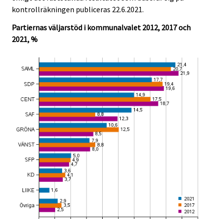
c
c
kontrollräkningen publiceras 22.6.2021.
e
e
.
.
Partiernas väljarstöd i kommunalvalet 2012, 2017 och
2021, %