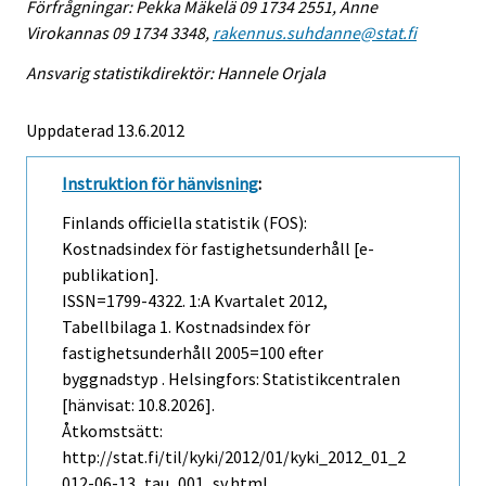
Förfrågningar: Pekka Mäkelä 09 1734 2551, Anne
Virokannas 09 1734 3348,
rakennus.suhdanne@stat.fi
Ansvarig statistikdirektör: Hannele Orjala
Uppdaterad 13.6.2012
Instruktion för hänvisning
:
Finlands officiella statistik (FOS):
Kostnadsindex för fastighetsunderhåll [e-
publikation].
ISSN=1799-4322.
1:a Kvartalet
2012,
Tabellbilaga 1. Kostnadsindex för
fastighetsunderhåll 2005=100 efter
byggnadstyp . Helsingfors: Statistikcentralen
[hänvisat: 10.8.2026].
Åtkomstsätt:
http://stat.fi/til/kyki/2012/01/kyki_2012_01_2
012-06-13_tau_001_sv.html