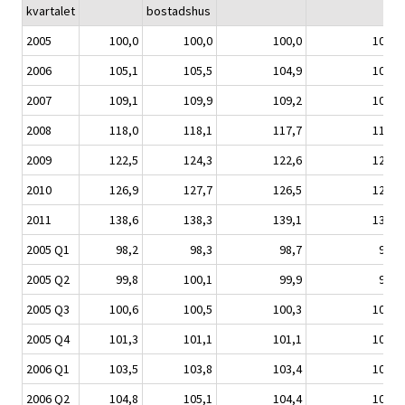
kvartalet
bostadshus
2005
100,0
100,0
100,0
100,0
2006
105,1
105,5
104,9
104,8
2007
109,1
109,9
109,2
109,0
2008
118,0
118,1
117,7
117,1
2009
122,5
124,3
122,6
122,6
2010
126,9
127,7
126,5
126,1
2011
138,6
138,3
139,1
137,6
2005 Q1
98,2
98,3
98,7
98,7
2005 Q2
99,8
100,1
99,9
99,9
2005 Q3
100,6
100,5
100,3
100,3
2005 Q4
101,3
101,1
101,1
101,1
2006 Q1
103,5
103,8
103,4
103,3
2006 Q2
104,8
105,1
104,4
104,3