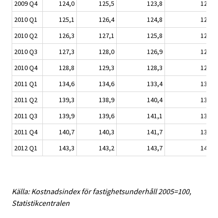
2009 Q4
124,0
125,5
123,8
123,9
2010 Q1
125,1
126,4
124,8
124,6
2010 Q2
126,3
127,1
125,8
125,5
2010 Q3
127,3
128,0
126,9
126,4
2010 Q4
128,8
129,3
128,3
127,7
2011 Q1
134,6
134,6
133,4
132,3
2011 Q2
139,3
138,9
140,4
138,8
2011 Q3
139,9
139,6
141,1
139,4
2011 Q4
140,7
140,3
141,7
139,9
2012 Q1
143,3
143,2
143,7
142,0
Källa: Kostnadsindex för fastighetsunderhåll 2005=100,
Statistikcentralen