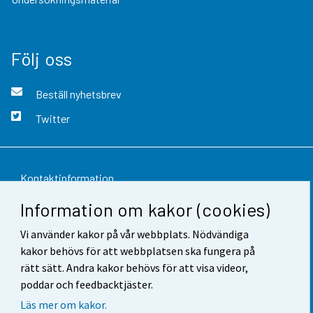
Följ oss
Beställ nyhetsbrev
Twitter
Kontaktinformation
Information om kakor (cookies)
Respons
Vi använder kakor på vår webbplats. Nödvändiga
Användarvillkor
kakor behövs för att webbplatsen ska fungera på
Dataskydd
rätt sätt. Andra kakor behövs för att visa videor,
poddar och feedbacktjäster.
Tillgänglighet
Läs mer om kakor.