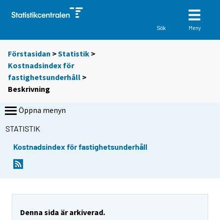
Meny
Sök
Förstasidan
>
Statistik
>
Kostnadsindex för
fastighetsunderhåll
>
Beskrivning
Öppna menyn
STATISTIK
Kostnadsindex för fastighetsunderhåll
Denna sida är arkiverad.