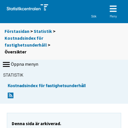
Meny
Sök
Förstasidan
>
Statistik
>
Kostnadsindex för
fastighetsunderhåll
>
Översikter
Öppna menyn
STATISTIK
Kostnadsindex för fastighetsunderhåll
Denna sida är arkiverad.