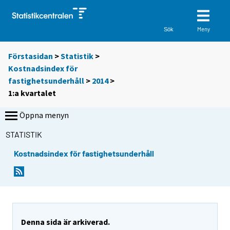
Meny
Sök
Förstasidan
>
Statistik
>
Kostnadsindex för
fastighetsunderhåll
>
2014
>
1:a kvartalet
Öppna menyn
STATISTIK
Kostnadsindex för fastighetsunderhåll
Denna sida är arkiverad.