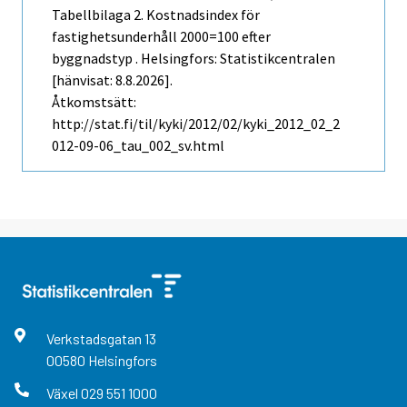
Tabellbilaga 2. Kostnadsindex för
fastighetsunderhåll 2000=100 efter
byggnadstyp . Helsingfors: Statistikcentralen
[hänvisat: 8.8.2026].
Åtkomstsätt:
http://stat.fi/til/kyki/2012/02/kyki_2012_02_2
012-09-06_tau_002_sv.html
Verkstadsgatan
13
00580
Helsingfors
Växel
029 551 1000