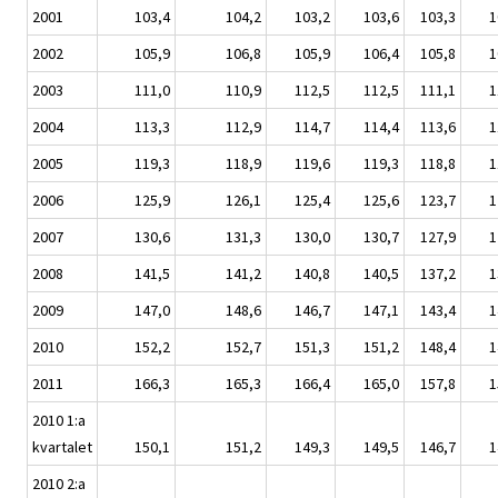
2001
103,4
104,2
103,2
103,6
103,3
1
2002
105,9
106,8
105,9
106,4
105,8
1
2003
111,0
110,9
112,5
112,5
111,1
1
2004
113,3
112,9
114,7
114,4
113,6
1
2005
119,3
118,9
119,6
119,3
118,8
1
2006
125,9
126,1
125,4
125,6
123,7
1
2007
130,6
131,3
130,0
130,7
127,9
1
2008
141,5
141,2
140,8
140,5
137,2
1
2009
147,0
148,6
146,7
147,1
143,4
1
2010
152,2
152,7
151,3
151,2
148,4
1
2011
166,3
165,3
166,4
165,0
157,8
1
2010 1:a
kvartalet
150,1
151,2
149,3
149,5
146,7
1
2010 2:a