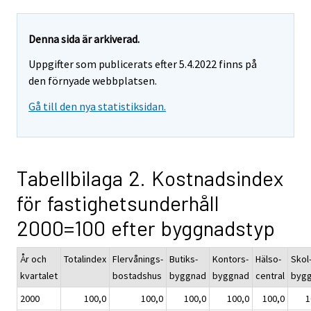
Denna sida är arkiverad.
Uppgifter som publicerats efter 5.4.2022 finns på
den förnyade webbplatsen.
Gå till den nya statistiksidan.
Tabellbilaga 2. Kostnadsindex
för fastighetsunderhåll
2000=100 efter byggnadstyp
År och
Totalindex
Flervånings-
Butiks-
Kontors-
Hälso-
Skol
kvartalet
bostadshus
byggnad
byggnad
central
byg
2000
100,0
100,0
100,0
100,0
100,0
1