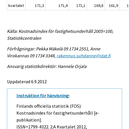
kvartalet
171,3
171,4
171,1
169,8
161,9
1
Källa: Kostnadsindex för fastighetsunderhåll 2005=100,
Statistikcentralen
Förfrågningar: Pekka Mäkelä 09 1734 2551, Anne
Virokannas 09 1734 3348,
rakennus.suhdanne@stat.fi
Ansvarig statistikdirektör: Hannele Orjala
Uppdaterad 6.9.2012
Instruktion för hänvisning
:
Finlands officiella statistik (FOS):
Kostnadsindex för fastighetsunderhåll [e-
publikation].
ISSN=1799-4322.
2:a Kvartalet
2012,