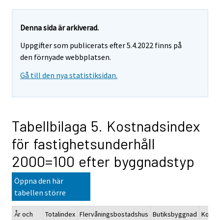
Denna sida är arkiverad.
Uppgifter som publicerats efter 5.4.2022 finns på
den förnyade webbplatsen.
Gå till den nya statistiksidan.
Tabellbilaga 5. Kostnadsindex
för fastighetsunderhåll
2000=100 efter byggnadstyp
Öppna den här
tabellen större
År och
Totalindex
Flervåningsbostadshus
Butiksbyggnad
Konto