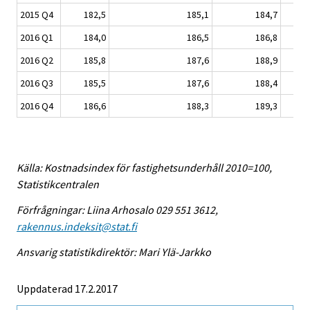
2015 Q4
182,5
185,1
184,7
2016 Q1
184,0
186,5
186,8
2016 Q2
185,8
187,6
188,9
2016 Q3
185,5
187,6
188,4
2016 Q4
186,6
188,3
189,3
Källa: Kostnadsindex för fastighetsunderhåll 2010=100,
Statistikcentralen
Förfrågningar: Liina Arhosalo 029 551 3612,
rakennus.indeksit@stat.fi
Ansvarig statistikdirektör: Mari Ylä-Jarkko
Uppdaterad 17.2.2017