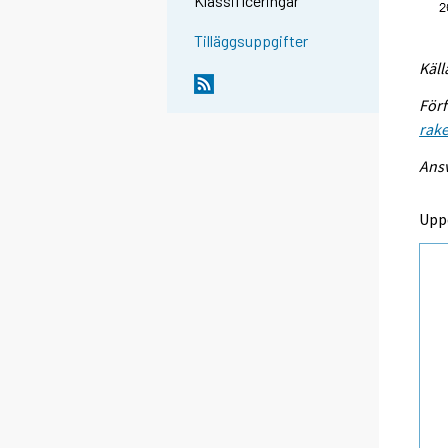
Klassificeringar
Tilläggsuppgifter
Käll
Förf
rake
Ansv
Upp