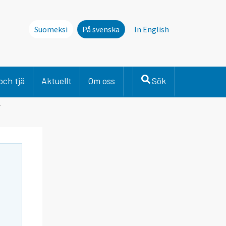
Suomeksi
På svenska
In English
och tjä
Aktuellt
Om oss
Sök
r