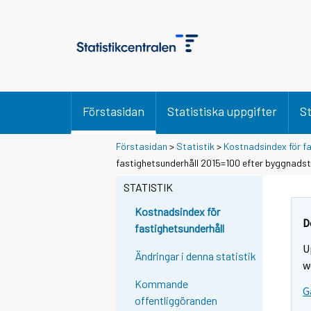
Förstasidan
Statistiska uppgifter
St
Förstasidan
>
Statistik
>
Kostnadsindex för fa
fastighetsunderhåll 2015=100 efter byggnads
STATISTIK
Kostnadsindex för
D
fastighetsunderhåll
U
Ändringar i denna statistik
w
Kommande
G
offentliggöranden