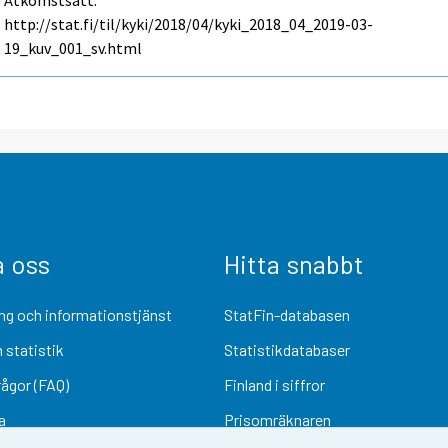
Åtkomstsätt:
http://stat.fi/til/kyki/2018/04/kyki_2018_04_2019-03-
19_kuv_001_sv.html
a oss
Hitta snabbt
ng och informationstjänst
StatFin-databasen
 statistik
Statistikdatabaser
rågor (FAQ)
Finland i siffror
a
Prisomräknaren