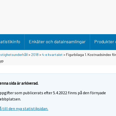
atistikinfo
Enkäter och datainsamlingar
Produkter 
stighetsunderhåll
>
2018
>
4:e kvartalet
> Figurbilaga 1. Kostnadsindex fö
typ
enna sida är arkiverad.
ppgifter som publicerats efter 5.4.2022 finns på den förnyade
ebbplatsen.
å till den nya statistiksidan.