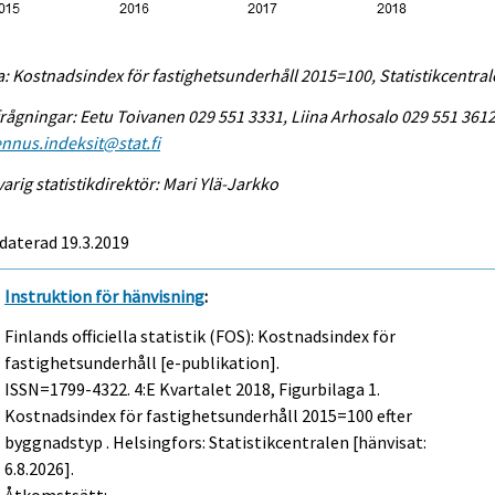
a: Kostnadsindex för fastighetsunderhåll 2015=100, Statistikcentra
rågningar: Eetu Toivanen 029 551 3331, Liina Arhosalo 029 551 3612
nnus.indeksit@stat.fi
arig statistikdirektör: Mari Ylä-Jarkko
daterad 19.3.2019
Instruktion för hänvisning
:
Finlands officiella statistik (FOS): Kostnadsindex för
fastighetsunderhåll [e-publikation].
ISSN=1799-4322.
4:e Kvartalet
2018, Figurbilaga 1.
Kostnadsindex för fastighetsunderhåll 2015=100 efter
byggnadstyp . Helsingfors: Statistikcentralen [hänvisat:
6.8.2026].