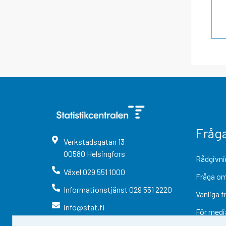
Fråg
Verkstadsgatan
13
00580
Helsingfors
Rådgivni
Växel
029 551 1000
Fråga om
Informationstjänst
029 551 2220
Vanliga f
info@stat.fi
För medi