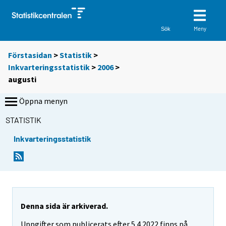
Meny
Sök
Förstasidan
>
Statistik
>
Inkvarteringsstatistik
>
2006
>
augusti
Öppna menyn
STATISTIK
Inkvarteringsstatistik
Denna sida är arkiverad.
Uppgifter som publicerats efter 5.4.2022 finns på