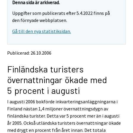
t
t
Denna sida är arkiverad.
t
t
Uppgifter som publicerats efter 5.4.2022 finns på
a
a
r
r
den förnyade webbplatsen.
t
t
Gå till den nya statistiksidan.
i
i
l
l
l
l
e
e
Publicerad: 26.10.2006
n
n
a
a
Finländska turisters
n
n
n
n
övernattningar ökade med
a
a
n
n
5 procent i augusti
t
t
j
j
I augusti 2006 bokförde inkvarteringsanläggningarna i
Ã
Ã
Finland nästan 1,4 miljoner övernattningsdygn av
¤
¤
n
n
finländska turister. Detta var 5 procent mer än i augusti
s
s
år 2005. Också utländska turisters övernattningar ökade
t
t
med drygt en procent från året innan. Det totala
.
.