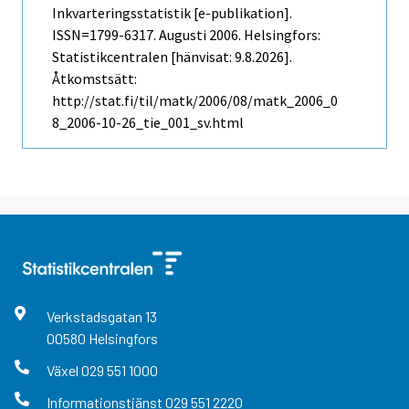
Inkvarteringsstatistik [e-publikation].
ISSN=1799-6317.
Augusti
2006. Helsingfors:
Statistikcentralen [hänvisat: 9.8.2026].
Åtkomstsätt:
http://stat.fi/til/matk/2006/08/matk_2006_0
8_2006-10-26_tie_001_sv.html
Verkstadsgatan
13
00580
Helsingfors
Växel
029 551 1000
Informationstjänst
029 551 2220