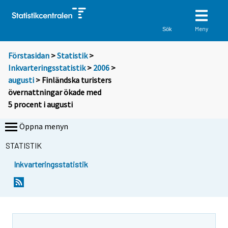
Meny
Sök
Förstasidan
>
Statistik
>
Inkvarteringsstatistik
>
2006
>
augusti
> Finländska turisters
övernattningar ökade med
5 procent i augusti
Öppna menyn
STATISTIK
Inkvarteringsstatistik
D
D
u
u
f
f
l
l
y
y