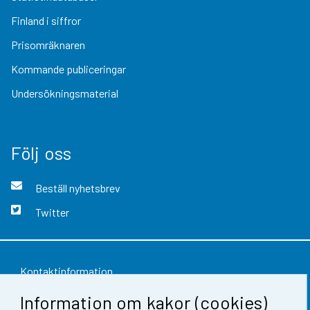
Finland i siffror
Prisomräknaren
Kommande publiceringar
Undersökningsmaterial
Följ oss
Beställ nyhetsbrev
Twitter
Kontaktinformation
Information om kakor (cookies)
Respons