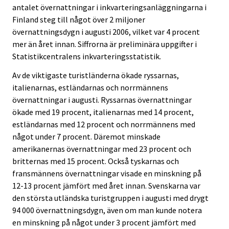
antalet övernattningar i inkvarteringsanläggningarna i
Finland steg till något över 2 miljoner
övernattningsdygn i augusti 2006, vilket var 4 procent
mer än året innan. Siffrorna är preliminära uppgifter i
Statistikcentralens inkvarteringsstatistik.
Av de viktigaste turistländerna ökade ryssarnas,
italienarnas, estländarnas och norrmännens
övernattningar i augusti. Ryssarnas övernattningar
ökade med 19 procent, italienarnas med 14 procent,
estländarnas med 12 procent och norrmännens med
något under 7 procent. Däremot minskade
amerikanernas övernattningar med 23 procent och
britternas med 15 procent. Också tyskarnas och
fransmännens övernattningar visade en minskning på
12-13 procent jämfört med året innan. Svenskarna var
den största utländska turistgruppen i augusti med drygt
94 000 övernattningsdygn, även om man kunde notera
en minskning på något under 3 procent jämfört med