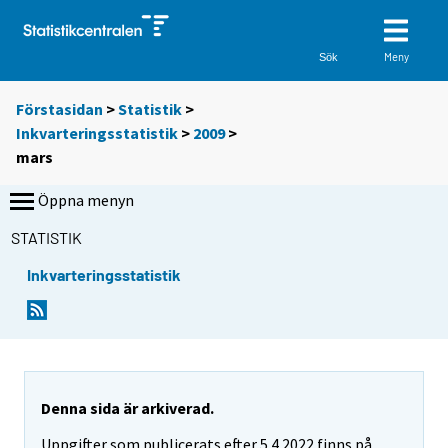
Meny
Sök
Förstasidan
>
Statistik
>
Inkvarteringsstatistik
>
2009
>
mars
Öppna menyn
STATISTIK
Inkvarteringsstatistik
Denna sida är arkiverad.
Uppgifter som publicerats efter 5.4.2022 finns på