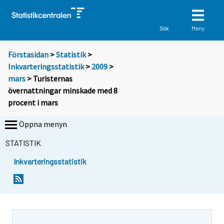
Meny
Sök
Förstasidan
>
Statistik
>
Inkvarteringsstatistik
>
2009
>
mars
> Turisternas
övernattningar minskade med 8
procent i mars
Öppna menyn
STATISTIK
Inkvarteringsstatistik
D
D
u
u
f
f
l
l
y
y