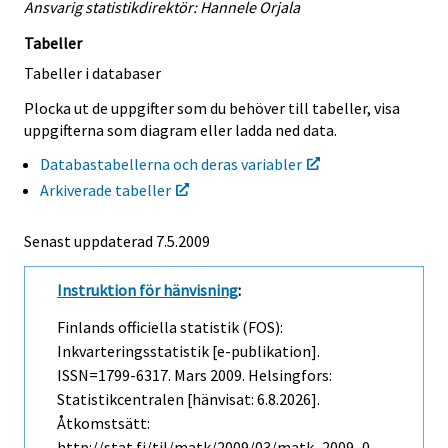
Ansvarig statistikdirektör: Hannele Orjala
Tabeller
Tabeller i databaser
Plocka ut de uppgifter som du behöver till tabeller, visa
uppgifterna som diagram eller ladda ned data.
Databastabellerna och deras variabler
Arkiverade tabeller
Senast uppdaterad
7.5.2009
Instruktion för hänvisning
:
Finlands officiella statistik (FOS):
Inkvarteringsstatistik [e-publikation].
ISSN=1799-6317.
Mars
2009. Helsingfors:
Statistikcentralen [hänvisat: 6.8.2026].
Åtkomstsätt:
http://stat.fi/til/matk/2009/03/matk_2009_0