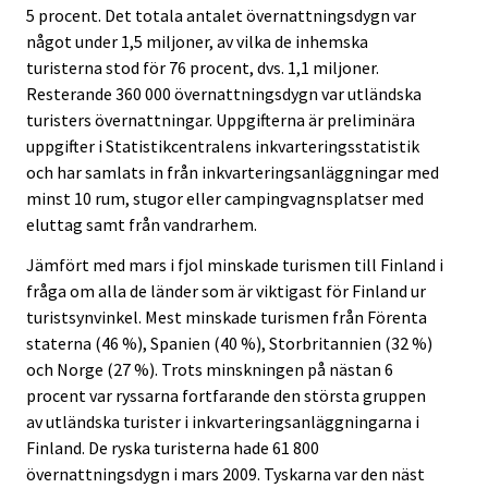
5 procent. Det totala antalet övernattningsdygn var
något under 1,5 miljoner, av vilka de inhemska
turisterna stod för 76 procent, dvs. 1,1 miljoner.
Resterande 360 000 övernattningsdygn var utländska
turisters övernattningar. Uppgifterna är preliminära
uppgifter i Statistikcentralens inkvarteringsstatistik
och har samlats in från inkvarteringsanläggningar med
minst 10 rum, stugor eller campingvagnsplatser med
eluttag samt från vandrarhem.
Jämfört med mars i fjol minskade turismen till Finland i
fråga om alla de länder som är viktigast för Finland ur
turistsynvinkel. Mest minskade turismen från Förenta
staterna (46 %), Spanien (40 %), Storbritannien (32 %)
och Norge (27 %). Trots minskningen på nästan 6
procent var ryssarna fortfarande den största gruppen
av utländska turister i inkvarteringsanläggningarna i
Finland. De ryska turisterna hade 61 800
övernattningsdygn i mars 2009. Tyskarna var den näst