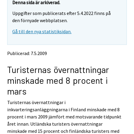
t
t
Denna sida är arkiverad.
t
t
Uppgifter som publicerats efter 5.4.2022 finns på
a
a
r
r
den förnyade webbplatsen.
t
t
Gå till den nya statistiksidan.
i
i
l
l
l
l
e
e
Publicerad: 7.5.2009
n
n
a
a
Turisternas övernattningar
n
n
n
n
minskade med 8 procent i
a
a
n
n
mars
t
t
j
j
Turisternas övernattningar i
Ã
Ã
inkvarteringsanläggningarna i Finland minskade med 8
¤
¤
n
n
procent i mars 2009 jämfört med motsvarande tidpunkt
s
s
året innan. Utländska turisters övernattningar
t
t
minskade med 15 procent och finländska turisters med
.
.