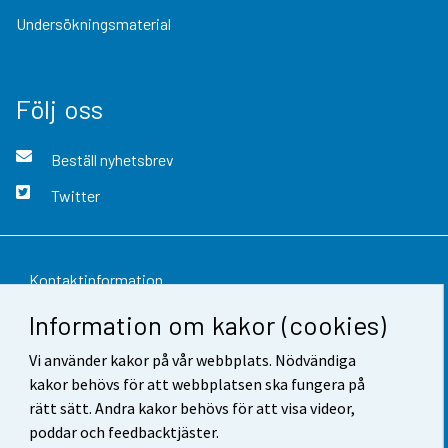
Undersökningsmaterial
Följ oss
Beställ nyhetsbrev
Twitter
Kontaktinformation
Information om kakor (cookies)
Respons
Vi använder kakor på vår webbplats. Nödvändiga
Användarvillkor
kakor behövs för att webbplatsen ska fungera på
Dataskydd
rätt sätt. Andra kakor behövs för att visa videor,
poddar och feedbacktjäster.
Tillgänglighet