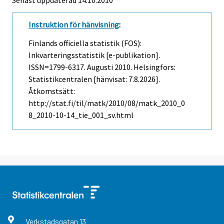
Senast uppdaterad
14.10.2010
Instruktion för hänvisning
:
Finlands officiella statistik (FOS):
Inkvarteringsstatistik [e-publikation].
ISSN=1799-6317.
Augusti
2010. Helsingfors:
Statistikcentralen [hänvisat: 7.8.2026].
Åtkomstsätt:
http://stat.fi/til/matk/2010/08/matk_2010_0
8_2010-10-14_tie_001_sv.html
Verkstadsgatan
13