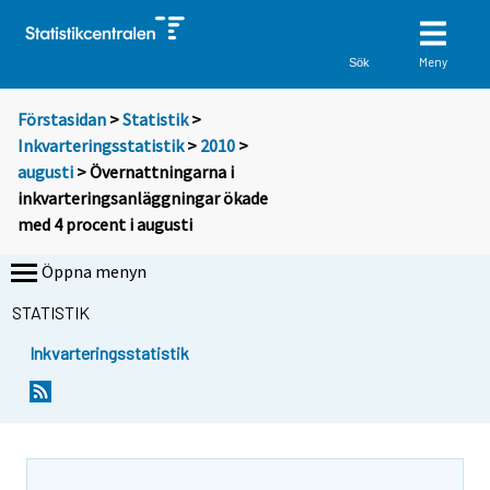
Meny
Sök
Förstasidan
>
Statistik
>
Inkvarteringsstatistik
>
2010
>
augusti
> Övernattningarna i
inkvarteringsanläggningar ökade
med 4 procent i augusti
Öppna menyn
STATISTIK
Inkvarteringsstatistik
D
D
u
u
f
f
l
l
y
y