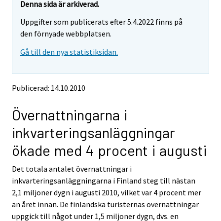
t
t
Denna sida är arkiverad.
t
t
Uppgifter som publicerats efter 5.4.2022 finns på
a
a
r
r
den förnyade webbplatsen.
t
t
Gå till den nya statistiksidan.
i
i
l
l
l
l
e
e
Publicerad: 14.10.2010
n
n
a
a
Övernattningarna i
n
n
n
n
inkvarteringsanläggningar
a
a
n
n
ökade med 4 procent i augusti
t
t
j
j
Det totala antalet övernattningar i
Ã
Ã
inkvarteringsanläggningarna i Finland steg till nästan
¤
¤
n
n
2,1 miljoner dygn i augusti 2010, vilket var 4 procent mer
s
s
än året innan. De finländska turisternas övernattningar
t
t
uppgick till något under 1,5 miljoner dygn, dvs. en
.
.