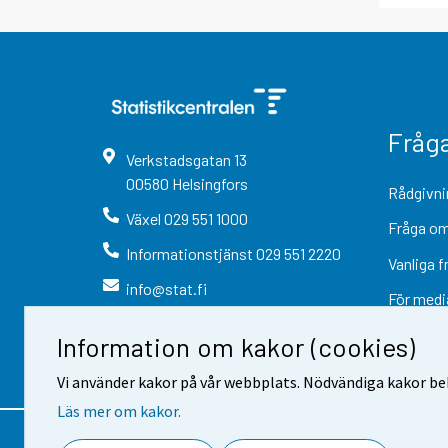
Fråg
Verkstadsgatan
13
00580
Helsingfors
Rådgivni
Växel
029 551 1000
Fråga om
Informationstjänst
029 551 2220
Vanliga f
info@stat.fi
För medi
Information om kakor (cookies)
Vi använder kakor på vår webbplats. Nödvändiga kakor beh
Läs mer om kakor.