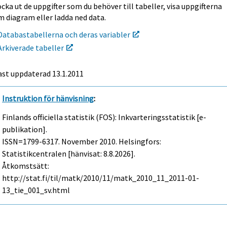
cka ut de uppgifter som du behöver till tabeller, visa uppgifterna
m diagram eller ladda ned data.
Databastabellerna och deras variabler
Arkiverade tabeller
ast uppdaterad
13.1.2011
Instruktion för hänvisning
:
Finlands officiella statistik (FOS): Inkvarteringsstatistik [e-
publikation].
ISSN=1799-6317.
November
2010. Helsingfors:
Statistikcentralen [hänvisat: 8.8.2026].
Åtkomstsätt:
http://stat.fi/til/matk/2010/11/matk_2010_11_2011-01-
13_tie_001_sv.html