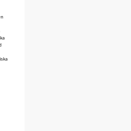
en
n
ska
d
iska