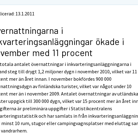
icerad: 13.1.2011
ernattningarna i
kvarteringsanläggningar ökade i
vember med 11 procent
totala antalet övernattningar i inkvarteringsanläggningarna i
and steg till drygt 1,2 miljoner dygn i november 2010, vilket var 11
ent mer än året innan. I november bokfördes 900 000
nattningsdygn av finländska turister, vilket var något under 10
ent mer än i november 2009. Antalet övernattningar av utländsk
ster uppgick till 300 000 dygn, vilket var 15 procent mer än året in
ifterna är preliminära uppgifter i Statistikcentralens
arteringsstatistik och har samlats in från inkvarteringsanläggni
 minst 10 rum, stugor eller campingvagnsplatser med eluttag s
n vandrarhem.