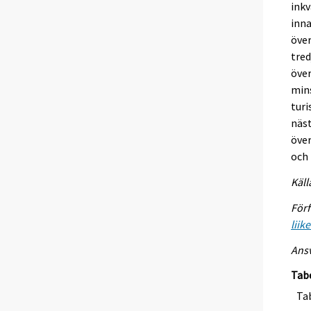
inkv
inna
över
tred
över
mins
turi
näst
över
och 
Käll
Förf
liik
Ansv
Tab
Tab