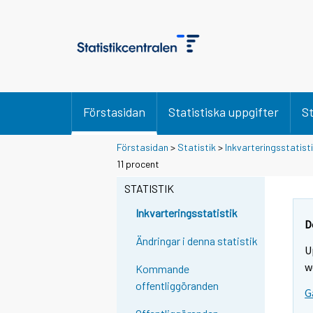
Förstasidan
Statistiska uppgifter
St
Förstasidan
>
Statistik
>
Inkvarteringsstatist
D
D
11 procent
u
u
f
f
STATISTIK
l
l
y
y
Inkvarteringsstatistik
t
t
D
t
t
Ändringar i denna statistik
U
a
a
r
r
w
Kommande
t
t
offentliggöranden
G
i
i
l
l