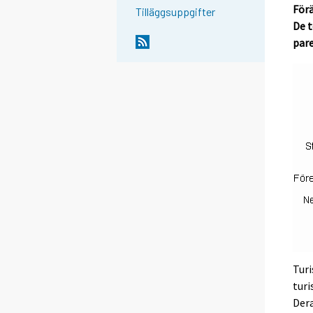
Förä
Tilläggsuppgifter
De t
par
Turi
turi
Dera