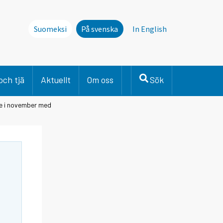
Suomeksi
På svenska
In English
och tjä
Aktuellt
Om oss
Sök
de i november med