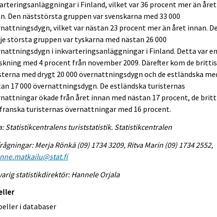
arteringsanläggningar i Finland, vilket var 36 procent mer än året
n. Den näststörsta gruppen var svenskarna med 33 000
nattningsdygn, vilket var nästan 23 procent mer än året innan. D
je största gruppen var tyskarna med nästan 26 000
nattningsdygn i inkvarteringsanläggningar i Finland. Detta var e
kning med 4 procent från november 2009. Därefter kom de britti
sterna med drygt 20 000 övernattningsdygn och de estländska me
an 17 000 övernattningsdygn. De estländska turisternas
nattningar ökade från året innan med nästan 17 procent, de britt
franska turisternas övernattningar med 16 procent.
a: Statistikcentralens turiststatistik. Statistikcentralen
rågningar: Merja Rönkä (09) 1734 3209, Ritva Marin (09) 1734 2552,
enne.matkailu@stat.fi
arig statistikdirektör: Hannele Orjala
eller
eller i databaser