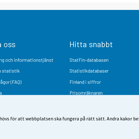
a oss
Hitta snabbt
ng och informationstjänst
StatFin-databasen
 statistik
Statistikdatabaser
rågor (FAQ)
Finland i siffror
a
Prisomräknaren
Kommande publiceringar
Undersökningsmaterial
övs för att webbplatsen ska fungera på rätt sätt. Andra kakor behö