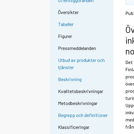
Offentliggöranden
l
l
e
e
Översikter
Publ
n
n
a
a
Tabeller
Öv
n
n
n
n
Figurer
in
a
a
n
n
Pressmeddelanden
no
t
t
j
j
Utbud av produkter och
Det 
Ã
Ã
tjänster
Finl
¤
¤
n
n
proc
Beskrivning
s
s
över
t
t
proc
Kvalitetsbeskrivningar
.
.
turi
Metodbeskrivningar
Uppg
inkv
Begrepp och definitioner
med
frå
Klassificeringar