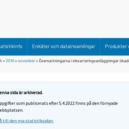
atistikinfo
Enkäter och datainsamlingar
Produkter 
ik
>
2010
>
november
> Övernattningarna i inkvarteringsanläggningar öka
enna sida är arkiverad.
ppgifter som publicerats efter 5.4.2022 finns på den förnyade
ebbplatsen.
å till den nya statistiksidan.