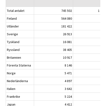
Total antalet
745 502
1 321
Finland
564 080
956
Utländer
181 422
364
Sverige
26 913
46
Tyskland
16 081
33
Ryssland
38 405
67
Britannien
10 917
22
Förenta Staterna
8 146
19
Norge
5 471
9
Nederländerna
4 897
10
Italien
3 642
9
Frankrike
5 224
11
Japan
4 412
8