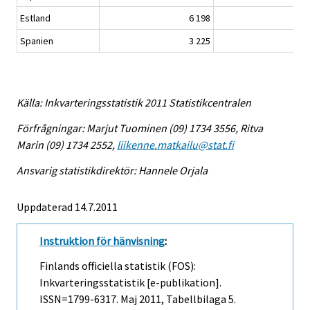
Estland
6 198
15
Spanien
3 225
7
Källa: Inkvarteringsstatistik 2011 Statistikcentralen
Förfrågningar: Marjut Tuominen (09) 1734 3556, Ritva
Marin (09) 1734 2552,
liikenne.matkailu@stat.fi
Ansvarig statistikdirektör: Hannele Orjala
Uppdaterad 14.7.2011
Instruktion för hänvisning
:
Finlands officiella statistik (FOS):
Inkvarteringsstatistik [e-publikation].
ISSN=1799-6317.
Maj
2011, Tabellbilaga 5.