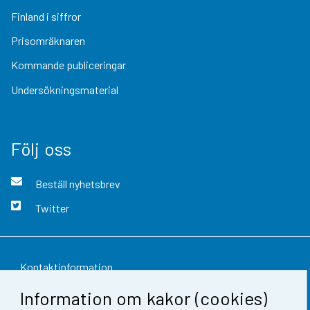
Finland i siffror
Prisomräknaren
Kommande publiceringar
Undersökningsmaterial
Följ oss
Beställ nyhetsbrev
Twitter
Kontaktinformation
Information om kakor (cookies)
Respons