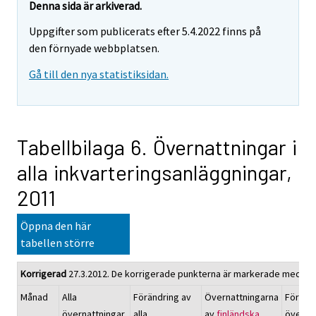
Denna sida är arkiverad.
Uppgifter som publicerats efter 5.4.2022 finns på
den förnyade webbplatsen.
Gå till den nya statistiksidan.
Tabellbilaga 6. Övernattningar i
alla inkvarteringsanläggningar,
2011
Öppna den här
tabellen större
Korrigerad
27.3.2012. De korrigerade punkterna är markerade med röt
Månad
Alla
Förändring av
Övernattningarna
Föränd
övernattningar,
alla
av
finländska
överna