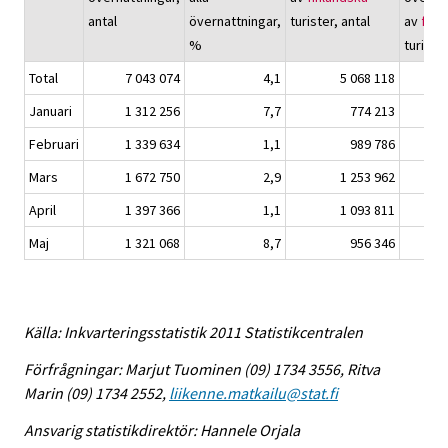
antal
övernattningar,
turister, antal
av
finl
%
turiste
Total
7 043 074
4,1
5 068 118
Januari
1 312 256
7,7
774 213
Februari
1 339 634
1,1
989 786
Mars
1 672 750
2,9
1 253 962
April
1 397 366
1,1
1 093 811
Maj
1 321 068
8,7
956 346
Källa: Inkvarteringsstatistik 2011 Statistikcentralen
Förfrågningar: Marjut Tuominen (09) 1734 3556, Ritva
Marin (09) 1734 2552,
liikenne.matkailu@stat.fi
Ansvarig statistikdirektör: Hannele Orjala