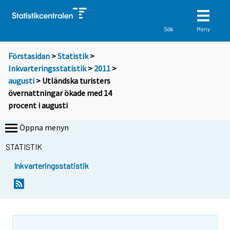
Meny
Sök
Förstasidan
>
Statistik
>
Inkvarteringsstatistik
>
2011
>
augusti
> Utländska turisters
övernattningar ökade med 14
procent i augusti
Öppna menyn
STATISTIK
Inkvarteringsstatistik
Y
Y
o
o
u
u
a
a
r
r