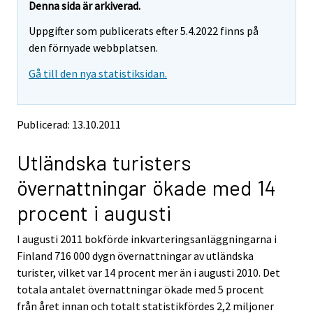
e
e
Denna sida är arkiverad.
m
m
Uppgifter som publicerats efter 5.4.2022 finns på
o
o
v
v
den förnyade webbplatsen.
i
i
Gå till den nya statistiksidan.
n
n
g
g
t
t
o
o
Publicerad: 13.10.2011
a
a
n
n
Utländska turisters
o
o
t
t
övernattningar ökade med 14
h
h
e
e
procent i augusti
r
r
s
s
I augusti 2011 bokförde inkvarteringsanläggningarna i
e
e
Finland 716 000 dygn övernattningar av utländska
r
r
v
v
turister, vilket var 14 procent mer än i augusti 2010. Det
i
i
totala antalet övernattningar ökade med 5 procent
c
c
från året innan och totalt statistikfördes 2,2 miljoner
e
e