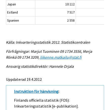
Japan
10 112
20
Estland
7 517
21
Spanien
2 558
6
Källa: Inkvarteringsstatistik 2012. Statistikcentralen
Förfrågningar: Marjut Tuominen 09 1734 3556, Merja
Rönkä 09 1734 3209,
liikenne.matkailu@stat.fi
Ansvarig statistikdirektör: Hannele Orjala
Uppdaterad 19.4.2012
Instruktion för hänvisning
:
Finlands officiella statistik (FOS):
Inkvarteringsstatistik [e-publikation].