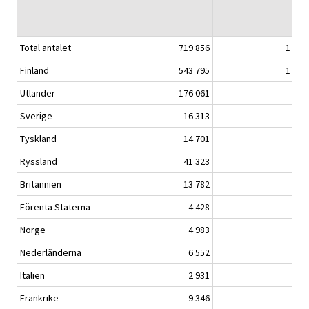
Total antalet
719 856
1 449
Finland
543 795
1 021
Utländer
176 061
427
Sverige
16 313
25
Tyskland
14 701
42
Ryssland
41 323
78
Britannien
13 782
44
Förenta Staterna
4 428
10
Norge
4 983
10
Nederländerna
6 552
24
Italien
2 931
7
Frankrike
9 346
36