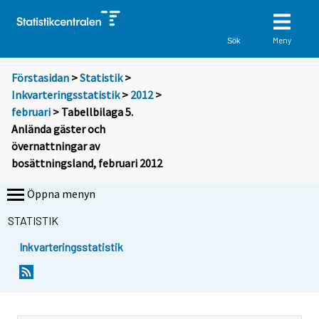
Meny
Sök
Förstasidan
>
Statistik
>
Inkvarteringsstatistik
>
2012
>
februari
> Tabellbilaga 5.
Anlända gäster och
övernattningar av
bosättningsland, februari 2012
Öppna menyn
STATISTIK
Inkvarteringsstatistik