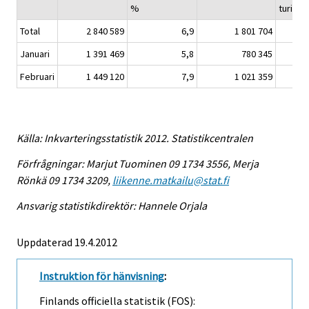
%
turiste
Total
2 840 589
6,9
1 801 704
Januari
1 391 469
5,8
780 345
Februari
1 449 120
7,9
1 021 359
Källa: Inkvarteringsstatistik 2012. Statistikcentralen
Förfrågningar: Marjut Tuominen 09 1734 3556, Merja
Rönkä 09 1734 3209,
liikenne.matkailu@stat.fi
Ansvarig statistikdirektör: Hannele Orjala
Uppdaterad 19.4.2012
Instruktion för hänvisning
:
Finlands officiella statistik (FOS):