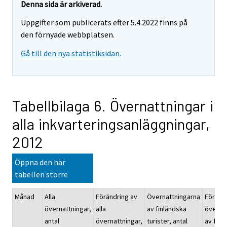
Denna sida är arkiverad.
Uppgifter som publicerats efter 5.4.2022 finns på
den förnyade webbplatsen.
Gå till den nya statistiksidan.
Tabellbilaga 6. Övernattningar i
alla inkvarteringsanläggningar,
2012
Öppna den här
tabellen större
Månad
Alla
Förändring av
Övernattningarna
Föränd
övernattningar,
alla
av finländska
överna
antal
övernattningar,
turister, antal
av finl