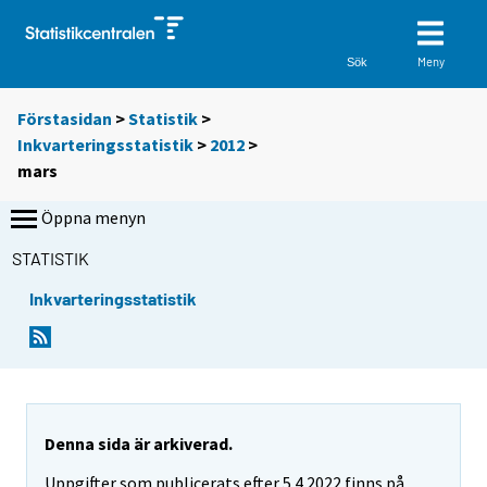
Meny
Sök
Förstasidan
>
Statistik
>
Inkvarteringsstatistik
>
2012
>
mars
Öppna menyn
STATISTIK
Inkvarteringsstatistik
Denna sida är arkiverad.
Uppgifter som publicerats efter 5.4.2022 finns på