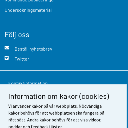
Undersökningsmaterial
Följ oss
Beställ nyhetsbrev
Twitter
Kontaktinformation
Information om kakor (cookies)
Respons
Vi använder kakor på vår webbplats. Nödvändiga
Användarvillkor
kakor behövs för att webbplatsen ska fungera på
Dataskydd
rätt sätt. Andra kakor behövs för att visa videor,
poddar och feedbacktjäster.