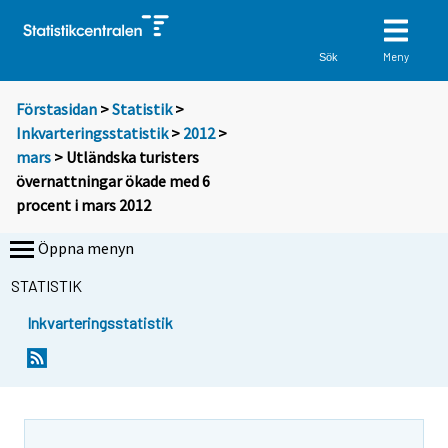
Meny
Sök
Förstasidan
>
Statistik
>
Inkvarteringsstatistik
>
2012
>
mars
> Utländska turisters
övernattningar ökade med 6
procent i mars 2012
Öppna menyn
STATISTIK
Inkvarteringsstatistik
Y
Y
o
o
u
u
a
a
r
r