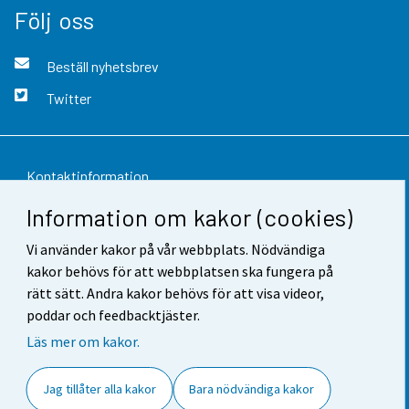
Följ oss
Beställ nyhetsbrev
Twitter
Kontaktinformation
Information om kakor (cookies)
Respons
Vi använder kakor på vår webbplats. Nödvändiga
Användarvillkor
kakor behövs för att webbplatsen ska fungera på
Dataskydd
rätt sätt. Andra kakor behövs för att visa videor,
poddar och feedbacktjäster.
Tillgänglighet
Läs mer om kakor.
Information om webbplatsen
Jag tillåter alla kakor
Bara nödvändiga kakor
Cookie-inställningar