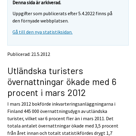
e
e
Denna sida är arkiverad.
m
m
Uppgifter som publicerats efter 5.4.2022 finns på
o
o
v
v
den förnyade webbplatsen.
i
i
Gå till den nya statistiksidan.
n
n
g
g
t
t
o
o
Publicerad: 21.5.2012
a
a
n
n
Utländska turisters
o
o
t
t
övernattningar ökade med 6
h
h
e
e
procent i mars 2012
r
r
s
s
I mars 2012 bokförde inkvarteringsanläggningarna i
e
e
Finland 445 000 övernattningsdygn av utländska
r
r
v
v
turister, vilket var 6 procent fler än i mars 2011. Det
i
i
totala antalet övernattningar ökade med 3,5 procent
c
c
från året innan och totalt statistikfördes drygt 1,7
e
e