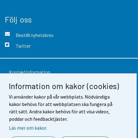
Följ oss
Beställ nyhetsbrev
Twitter
Kontaktinformation
Information om kakor (cookies)
Respons
Vi använder kakor på vår webbplats. Nödvändiga
Användarvillkor
kakor behövs för att webbplatsen ska fungera på
Dataskydd
rätt sätt. Andra kakor behövs för att visa videor,
poddar och feedbacktjäster.
Tillgänglighet
Läs mer om kakor.
Information om webbplatsen