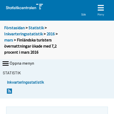
Meny
Sök
Förstasidan
>
Statistik
>
Inkvarteringsstatistik
>
2016
>
mars
> Finländska turisters
övernattningar ökade med 7,2
procent i mars 2016
Öppna menyn
STATISTIK
Inkvarteringsstatistik
Y
Y
o
o
u
u
a
a
r
r