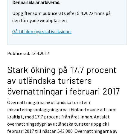
e
e
Denna sida är arkiverad.
m
m
Uppgifter som publicerats efter 5.4.2022 finns på
o
o
v
v
den förnyade webbplatsen.
i
i
Gå till den nya statistiksidan.
n
n
g
g
t
t
o
o
Publicerad: 13.4.2017
a
a
n
n
Stark ökning på 17,7 procent
o
o
t
t
av utländska turisters
h
h
e
e
övernattningar i februari 2017
r
r
s
s
Övernattningarna av utländska turister i
e
e
inkvarteringsanläggningarna i Finland ökade alltjämt
r
r
v
v
kraftigt, med 17,7 procent från året innan. Antalet
i
i
övernattningsdygn av utländska turister uppgick i
c
c
februari 2017 till nästan 543 000. Övernattningarna av
e
e