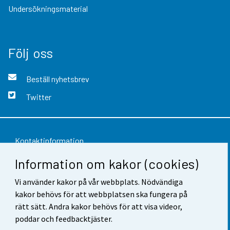
Undersökningsmaterial
Följ oss
Beställ nyhetsbrev
Twitter
Kontaktinformation
Information om kakor (cookies)
Respons
Vi använder kakor på vår webbplats. Nödvändiga
Användarvillkor
kakor behövs för att webbplatsen ska fungera på
Dataskydd
rätt sätt. Andra kakor behövs för att visa videor,
poddar och feedbacktjäster.
Tillgänglighet