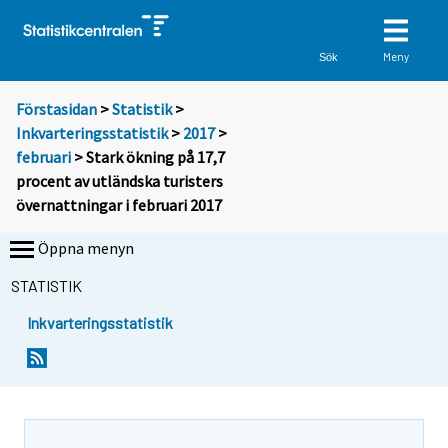
Meny
Sök
Förstasidan
>
Statistik
>
Inkvarteringsstatistik
>
2017
>
februari
> Stark ökning på 17,7
procent av utländska turisters
övernattningar i februari 2017
Öppna menyn
STATISTIK
Inkvarteringsstatistik
Y
Y
o
o
u
u
a
a
r
r