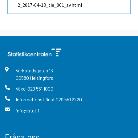
2_2017-04-13_tie_001_sv.html
Verkstadsgatan
13
00580
Helsingfors
Växel
029 551 1000
Informationstjänst
029 551 2220
info@stat.fi
Fråga oss