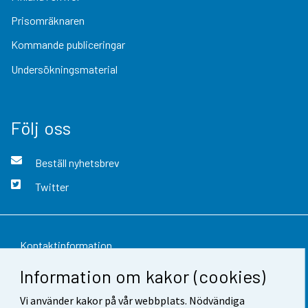
Prisomräknaren
Kommande publiceringar
Undersökningsmaterial
Följ oss
Beställ nyhetsbrev
Twitter
Kontaktinformation
Information om kakor (cookies)
Respons
Vi använder kakor på vår webbplats. Nödvändiga
Användarvillkor