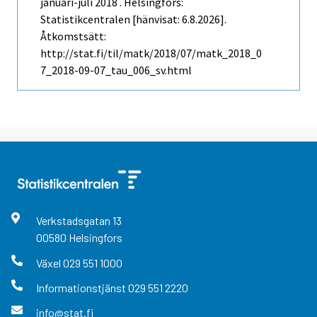
januari-juli 2018 . Helsingfors:
Statistikcentralen [hänvisat: 6.8.2026].
Åtkomstsätt:
http://stat.fi/til/matk/2018/07/matk_2018_0
7_2018-09-07_tau_006_sv.html
Verkstadsgatan
13
00580
Helsingfors
Växel
029 551 1000
Informationstjänst
029 551 2220
info@stat.fi