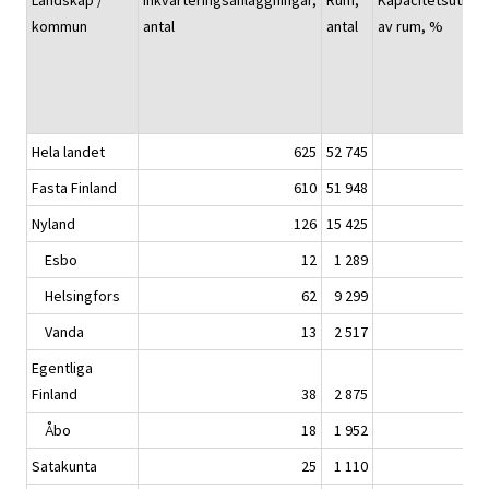
Landskap /
Inkvarteringsanläggningar,
Rum,
Kapacitetsutnyt
kommun
antal
antal
av rum, %
Hela landet
625
52 745
Fasta Finland
610
51 948
Nyland
126
15 425
Esbo
12
1 289
Helsingfors
62
9 299
Vanda
13
2 517
Egentliga
Finland
38
2 875
Åbo
18
1 952
Satakunta
25
1 110