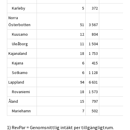
Karleby
5
372
Norra
Österbotten
51
3 567
Kuusamo
12
804
Uleåborg
11
1 504
Kajanaland
18
1 753
Kajana
6
415
Sotkamo
6
1 128
Lappland
94
6 631
Rovaniemi
18
1 573
Åland
15
797
Mariehamn
7
502
1) RevPar = Genomsnittlig intäkt per tillgängligtrum.