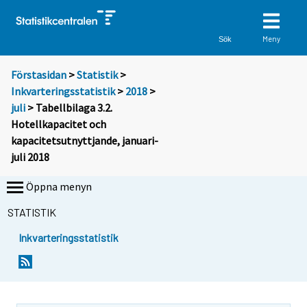
Meny
Sök
Förstasidan
>
Statistik
>
Inkvarteringsstatistik
>
2018
>
juli
> Tabellbilaga 3.2.
Hotellkapacitet och
kapacitetsutnyttjande, januari-
juli 2018
Öppna menyn
STATISTIK
Inkvarteringsstatistik