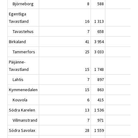
Björneborg
8
588
Egentliga
Tavastland
16
1 313
Tavastehus
7
658
Birkaland
41
3 954
Tammerfors
25
3 033
Päijänne-
Tavastland
15
1 748
Lahtis
7
897
Kymmenedalen
15
863
Kouvola
6
415
Södra Karelen
13
1 536
Villmanstrand
7
971
Södra Savolax
28
1 559