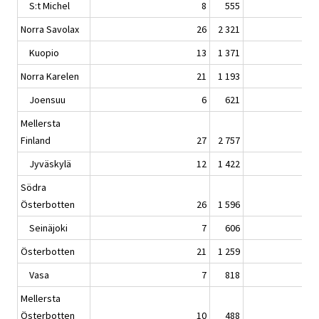
S:t Michel
8
555
Norra Savolax
26
2 321
Kuopio
13
1 371
Norra Karelen
21
1 193
Joensuu
6
621
Mellersta
Finland
27
2 757
Jyväskylä
12
1 422
Södra
Österbotten
26
1 596
Seinäjoki
7
606
Österbotten
21
1 259
Vasa
7
818
Mellersta
Österbotten
10
488