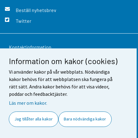
Beställ nyhetsbrev
Twitter
Kontaktinformation
Information om kakor (cookies)
Respons
Vi använder kakor på vår webbplats. Nödvändiga
Användarvillkor
kakor behövs för att webbplatsen ska fungera på
Dataskydd
rätt sätt. Andra kakor behövs för att visa videor,
poddar och feedbacktjäster.
Tillgänglighet
Läs mer om kakor.
Information om webbplatsen
Jag tillåter alla kakor
Bara nödvändiga kakor
Cookie-inställningar