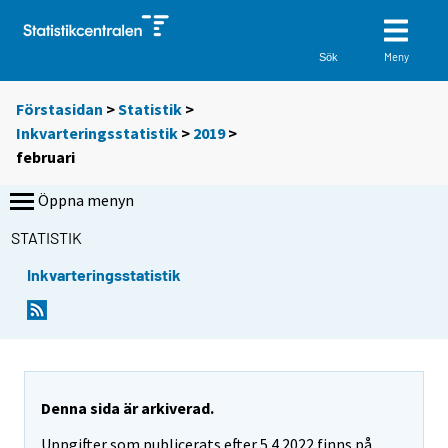
Meny
Sök
Förstasidan
>
Statistik
>
Inkvarteringsstatistik
>
2019
>
februari
Öppna menyn
STATISTIK
Inkvarteringsstatistik
Denna sida är arkiverad.
Uppgifter som publicerats efter 5.4.2022 finns på