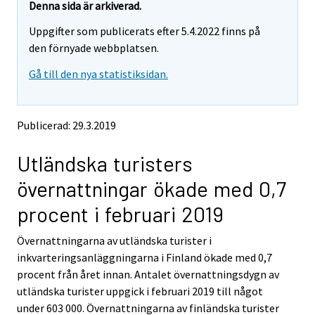
e
e
Denna sida är arkiverad.
m
m
Uppgifter som publicerats efter 5.4.2022 finns på
o
o
v
v
den förnyade webbplatsen.
i
i
Gå till den nya statistiksidan.
n
n
g
g
t
t
o
o
Publicerad: 29.3.2019
a
a
n
n
Utländska turisters
o
o
t
t
övernattningar ökade med 0,7
h
h
e
e
procent i februari 2019
r
r
s
s
Övernattningarna av utländska turister i
e
e
inkvarteringsanläggningarna i Finland ökade med 0,7
r
r
v
v
procent från året innan. Antalet övernattningsdygn av
i
i
utländska turister uppgick i februari 2019 till något
c
c
under 603 000. Övernattningarna av finländska turister
e
e