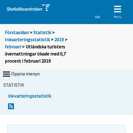
Meny
Sök
Förstasidan
>
Statistik
>
Inkvarteringsstatistik
>
2019
>
februari
> Utländska turisters
övernattningar ökade med 0,7
procent i februari 2019
Öppna menyn
STATISTIK
Inkvarteringsstatistik
Y
Y
o
o
u
u
a
a
r
r