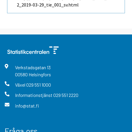
2_2019-03-29_tie_001_sv.html
Verkstadsgatan
13
00580
Helsingfors
Växel
029 551 1000
Informationstjänst
029 551 2220
info@stat.fi
Fråga oss