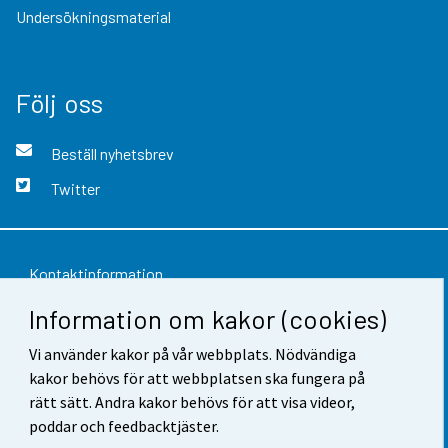
Undersökningsmaterial
Följ oss
Beställ nyhetsbrev
Twitter
Kontaktinformation
Information om kakor (cookies)
Respons
Vi använder kakor på vår webbplats. Nödvändiga
Användarvillkor
kakor behövs för att webbplatsen ska fungera på
Dataskydd
rätt sätt. Andra kakor behövs för att visa videor,
poddar och feedbacktjäster.
Tillgänglighet