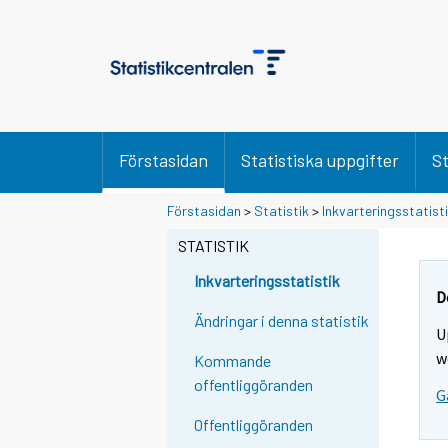
Förstasidan
Statistiska uppgifter
St
Förstasidan
>
Statistik
>
Inkvarteringsstatist
STATISTIK
Inkvarteringsstatistik
D
Ändringar i denna statistik
U
w
Kommande
offentliggöranden
G
Offentliggöranden