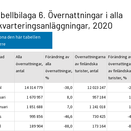
bellbilaga 6. Övernattningar i alla
kvarteringsanläggningar, 2020
na den här tabellen
rre
ad
Alla
Förändring av
Övernattningarna
Förändring a
övernattningar,
alla
av finländska
övernattinga
antal
övernattningar,
turister, antal
av finländsk
%
turister, %
l
14 314 779
-38,0
12 023 247
-
uari
1 670 957
8,0
957 184
1
ruari
1 851 688
7,0
1 241 018
1
s
995 856
-46,6
730 425
-
l
189 904
-88,0
173 164
-