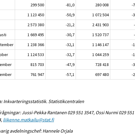
299 500
-81,0
280 008
-
i
1 123 450
-50,9
1 072 504
-
2 573 380
-21,2
2 431 903
usti
1 669 495
-30,7
1 520 737
tember
1 238 366
-32,1
1 146 147
-
ober
1 124 533
-32,7
1 044 259
-
ember
815 703
-47,9
728 418
-
ember
761 947
-57,1
697 480
-
a: Inkvarteringsstatistik. Statistikcentralen
rågningar: Jussi-Pekka Rantanen 029 551 3547, Ossi Nurmi 029 551
4,
liikenne.matkailu@stat.fi
arig avdelningschef: Hannele Orjala