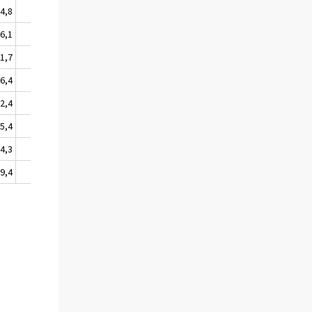
74,8
19 492
-95,8
36,1
50 946
-91,6
-1,7
141 477
-82,2
-6,4
148 758
-81,1
12,4
92 219
-82,1
15,4
80 274
-81,6
34,3
87 285
-80,9
29,4
64 467
-91,8