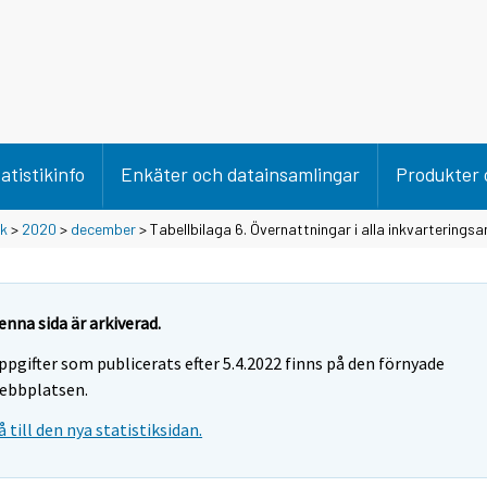
atistikinfo
Enkäter och datainsamlingar
Produkter 
ik
>
2020
>
december
> Tabellbilaga 6. Övernattningar i alla inkvarterings
enna sida är arkiverad.
ppgifter som publicerats efter 5.4.2022 finns på den förnyade
ebbplatsen.
å till den nya statistiksidan.