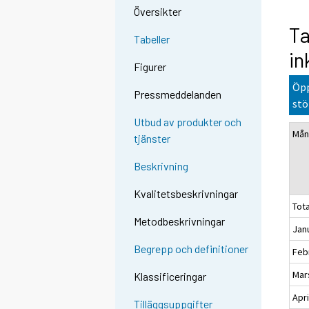
Översikter
Ta
Tabeller
in
Figurer
Öpp
Pressmeddelanden
stö
Utbud av produkter och
Mån
tjänster
Beskrivning
Kvalitetsbeskrivningar
Tota
Metodbeskrivningar
Jan
Begrepp och definitioner
Feb
Mar
Klassificeringar
Apri
Tilläggsuppgifter