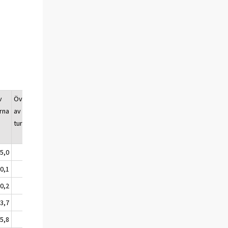
v
Övernattningarna
Förändring av
rna
av utländska
övernattingarna
a
turister, antal
av utländska
turister, %
25,0
2 291 532
-67,5
0,1
713 773
5,3
0,2
610 670
1,2
43,7
265 431
-53,2
85,8
16 740
-95,3