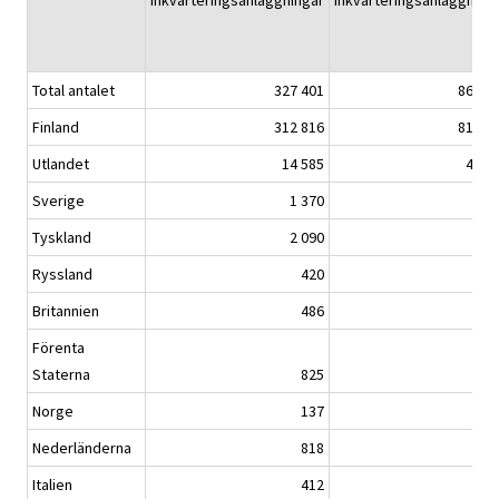
inkvarteringsanläggningar
inkvarteringsanläggning
Total antalet
327 401
863 4
Finland
312 816
816 0
Utlandet
14 585
47 4
Sverige
1 370
3 0
Tyskland
2 090
8 6
Ryssland
420
1 8
Britannien
486
1 4
Förenta
Staterna
825
1 5
Norge
137
4
Nederländerna
818
1 8
Italien
412
1 3