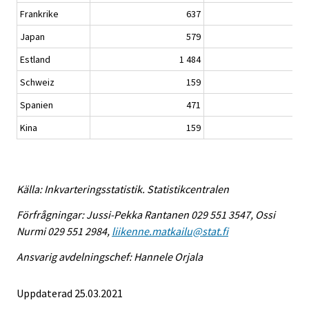
Frankrike
637
1 9
Japan
579
1 0
Estland
1 484
6 2
Schweiz
159
4
Spanien
471
1 3
Kina
159
5
Källa: Inkvarteringsstatistik. Statistikcentralen
Förfrågningar: Jussi-Pekka Rantanen 029 551 3547, Ossi
Nurmi 029 551 2984,
liikenne.matkailu@stat.fi
Ansvarig avdelningschef: Hannele Orjala
Uppdaterad 25.03.2021