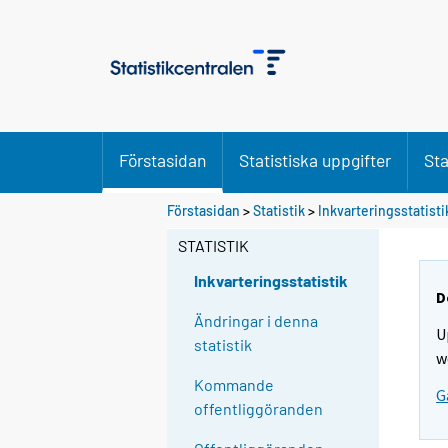
Förstasidan
Statistiska uppgifter
Sta
Förstasidan
>
Statistik
>
Inkvarteringsstatisti
STATISTIK
Inkvarteringsstatistik
D
Ändringar i denna
U
statistik
w
Kommande
G
offentliggöranden