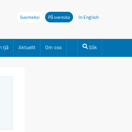
Suomeksi
På svenska
In English
 tjä
Aktuellt
Om oss
Sök