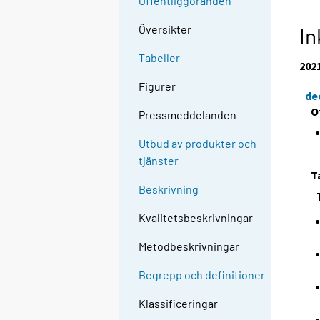
Offentliggöranden
Översikter
In
Tabeller
202
Figurer
de
O
Pressmeddelanden
Utbud av produkter och
tjänster
T
Beskrivning
Kvalitetsbeskrivningar
Metodbeskrivningar
Begrepp och definitioner
Klassificeringar