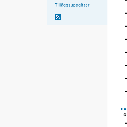
Tilläggsuppgifter
no
O