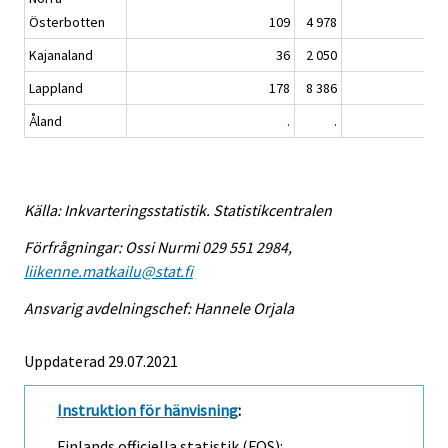
Österbotten
109
4 978
Kajanaland
36
2 050
Lappland
178
8 386
Åland
.
.
Källa: Inkvarteringsstatistik. Statistikcentralen
Förfrågningar: Ossi Nurmi 029 551 2984,
liikenne.matkailu@stat.fi
Ansvarig avdelningschef: Hannele Orjala
Uppdaterad 29.07.2021
Instruktion för hänvisning
:
Finlands officiella statistik (FOS):