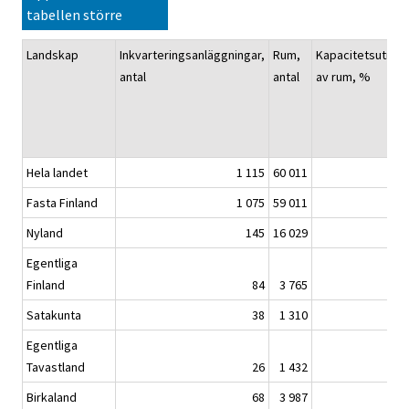
tabellen större
Landskap
Inkvarteringsanläggningar,
Rum,
Kapacitetsutnyt
antal
antal
av rum, %
Hela landet
1 115
60 011
Fasta Finland
1 075
59 011
Nyland
145
16 029
Egentliga
Finland
84
3 765
Satakunta
38
1 310
Egentliga
Tavastland
26
1 432
Birkaland
68
3 987