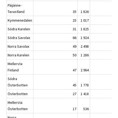
Päijänne-
Tavastland
35
1 826
Kymmenedalen
25
1 017
Södra Karelen
31
1 825
Södra Savolax
66
1 924
Norra Savolax
49
2 498
Norra Karelen
50
1 286
Mellersta
Finland
47
2 964
Södra
Österbotten
45
1 778
Österbotten
27
1 418
Mellersta
Österbotten
17
536
Norra