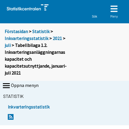
Meny
Sök
Förstasidan
>
Statistik
>
Inkvarteringsstatistik
>
2021
>
juli
> Tabellbilaga 1.2.
Inkvarteringsanläggningarnas
kapacitet och
kapacitetsutnyttjande, januari-
juli 2021
Öppna menyn
STATISTIK
Inkvarteringsstatistik