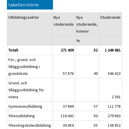
tabellen större
Utbildningssektor
Nya
Nya
Studerande
St
studerande
studerande,
kvi
kvinnor
%
%
Totalt
271 409
52
1 248 681
För-, grund- och
tilläggsutbildning i
grundskola
57 876
49
546 423
Grund- och
tilläggsutbildning för
vuxna
.
.
2 361
Gymnasieutbildning
37 869
57
111 778
Yrkesutbildning
116 042
50
279 863
Yrkeshögskoleutbildning
39 454
55
138 852