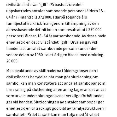
civilstånd inte var "gift". På basis av urvalet
uppskattades antalet samboende personer i åldern 15–
64 år i Finland till 372 000. I därpå följande års
familjestatistik fick man genom tillämpning av den
adressbaserade definitionen som resultat att 370 000
personer i åldern 18–64 år var samboende. Av dessa hade
emellertid en del civilståndet "gift". Urvalen gav vid
handen att antalet samboende personer under den
senare delen av 1980-talet årligen ökade med omkring
20 000.
Med beaktande av skillnaderna i åldersgränser och i
civilståndets betydelse när man gör slutledning om
sambo, kan man konstatera att antalet sambopar som
baserar sig på slutledning är en aning lägre än det antal
som urvalsundersökningar av det verkliga förhållandet
ger vid handen. Slutledningen av antalet sambopar ger
emellertid en tillräckligt god bild av familjestrukturen i
samhället. På detta sätt kan man följa med åt vilket