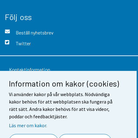
Följ oss
Beställ nyhetsbrev
Twitter
Kontaktinformation
Information om kakor (cookies)
Respons
Vi använder kakor på vår webbplats. Nödvändiga
Användarvillkor
kakor behövs för att webbplatsen ska fungera på
Dataskydd
rätt sätt. Andra kakor behövs för att visa videor,
poddar och feedbacktjäster.
Tillgänglighet
Läs mer om kakor.
Information om webbplatsen