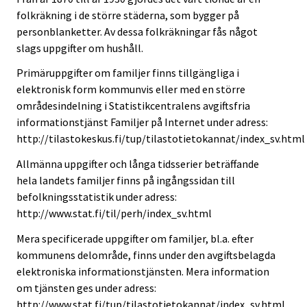
folkräkning i de större städerna, som bygger på
personblanketter. Av dessa folkräkningar fås något
slags uppgifter om hushåll.
Primäruppgifter om familjer finns tillgängliga i
elektronisk form kommunvis eller med en större
områdesindelning i Statistikcentralens avgiftsfria
informationstjänst Familjer på Internet under adress:
http://tilastokeskus.fi/tup/tilastotietokannat/index_sv.html
Allmänna uppgifter och långa tidsserier beträffande
hela landets familjer finns på ingångssidan till
befolkningsstatistik under adress:
http://www.stat.fi/til/perh/index_sv.html
Mera specificerade uppgifter om familjer, bl.a. efter
kommunens delområde, finns under den avgiftsbelagda
elektroniska informationstjänsten. Mera information
om tjänsten ges under adress:
http://www.stat.fi/tup/tilastotietokannat/index_sv.html