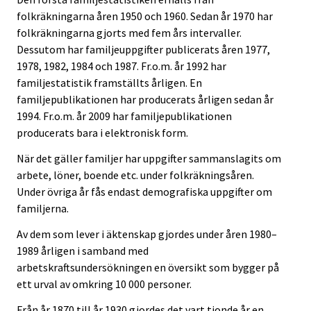
folkräkningarna åren 1950 och 1960. Sedan år 1970 har
folkräkningarna gjorts med fem års intervaller.
Dessutom har familjeuppgifter publicerats åren 1977,
1978, 1982, 1984 och 1987. Fr.o.m. år 1992 har
familjestatistik framställts årligen. En
familjepublikationen har producerats årligen sedan år
1994. Fr.o.m. år 2009 har familjepublikationen
producerats bara i elektronisk form.
När det gäller familjer har uppgifter sammanslagits om
arbete, löner, boende etc. under folkräkningsåren.
Under övriga år fås endast demografiska uppgifter om
familjerna.
Av dem som lever i äktenskap gjordes under åren 1980–
1989 årligen i samband med
arbetskraftsundersökningen en översikt som bygger på
ett urval av omkring 10 000 personer.
Från år 1870 till år 1930 gjordes det vart tionde år en