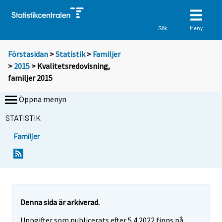
Meny
Sök
Förstasidan
>
Statistik
>
Familjer
>
2015
> Kvalitetsredovisning,
familjer 2015
Öppna menyn
STATISTIK
Familjer
Denna sida är arkiverad.
Uppgifter som publicerats efter 5.4.2022 finns på