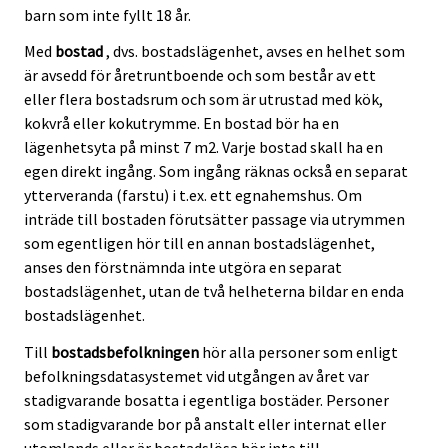
barn som inte fyllt 18 år.
Med
bostad
, dvs. bostadslägenhet, avses en helhet som
är avsedd för åretruntboende och som består av ett
eller flera bostadsrum och som är utrustad med kök,
kokvrå eller kokutrymme. En bostad bör ha en
lägenhetsyta på minst 7 m2. Varje bostad skall ha en
egen direkt ingång. Som ingång räknas också en separat
ytterveranda (farstu) i t.ex. ett egnahemshus. Om
inträde till bostaden förutsätter passage via utrymmen
som egentligen hör till en annan bostadslägenhet,
anses den förstnämnda inte utgöra en separat
bostadslägenhet, utan de två helheterna bildar en enda
bostadslägenhet.
Till
bostadsbefolkningen
hör alla personer som enligt
befolkningsdatasystemet vid utgången av året var
stadigvarande bosatta i egentliga bostäder. Personer
som stadigvarande bor på anstalt eller internat eller