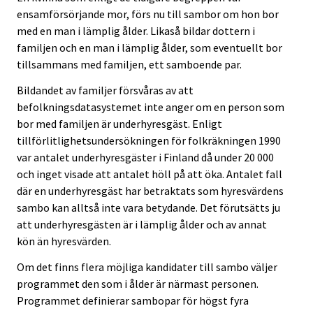
ensamförsörjande mor, förs nu till sambor om hon bor
med en man i lämplig ålder. Likaså bildar dottern i
familjen och en man i lämplig ålder, som eventuellt bor
tillsammans med familjen, ett samboende par.
Bildandet av familjer försvåras av att
befolkningsdatasystemet inte anger om en person som
bor med familjen är underhyresgäst. Enligt
tillförlitlighetsundersökningen för folkräkningen 1990
var antalet underhyresgäster i Finland då under 20 000
och inget visade att antalet höll på att öka. Antalet fall
där en underhyresgäst har betraktats som hyresvärdens
sambo kan alltså inte vara betydande. Det förutsätts ju
att underhyresgästen är i lämplig ålder och av annat
kön än hyresvärden.
Om det finns flera möjliga kandidater till sambo väljer
programmet den som i ålder är närmast personen.
Programmet definierar sambopar för högst fyra