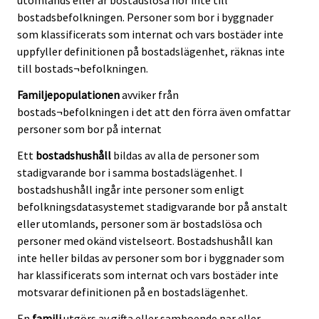
utomlands eller är bostadslösa hör inte till
bostadsbefolkningen. Personer som bor i byggnader
som klassificerats som internat och vars bostäder inte
uppfyller definitionen på bostadslägenhet, räknas inte
till bostads¬befolkningen.
Familjepopulationen
avviker från
bostads¬befolkningen i det att den förra även omfattar
personer som bor på internat
Ett
bostadshushåll
bildas av alla de personer som
stadigvarande bor i samma bostadslägenhet. I
bostadshushåll ingår inte personer som enligt
befolkningsdatasystemet stadigvarande bor på anstalt
eller utomlands, personer som är bostadslösa och
personer med okänd vistelseort. Bostadshushåll kan
inte heller bildas av personer som bor i byggnader som
har klassificerats som internat och vars bostäder inte
motsvarar definitionen på en bostadslägenhet.
En
familj
utgörs av gifta eller samboende par eller