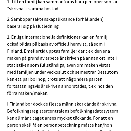
1. Till en familj kan sammanföras bara personer som är
"skrivna" i samma bostad.
2. Sambopar (äktenskapsliknande förhållanden)
baserar sig på slutledning.
1. Enligt internationella definitioner kan en familj
också bildas på basis av officiell hemvist, så som i
Finland. Emellertid upptas familjer där t.ex. den ena
maken på grund av arbete är skriven på annan ort inte i
statistiken som fullständiga, även om maken vistas
med familjen under veckoslut och semestrar. Dessutom
kan ett par bo ihop, trots att någondera parten
fortsättningsvis är skriven annorstädes, t.ex. hos den
förra maken/makan.
I Finland bor dock de flesta människor där de är skrivna.
Befolkningsregistercentralens befolkningsdatasystem
kan allmänt taget anses mycket täckande. För att en
person skall få en personbeteckning måste han/hon