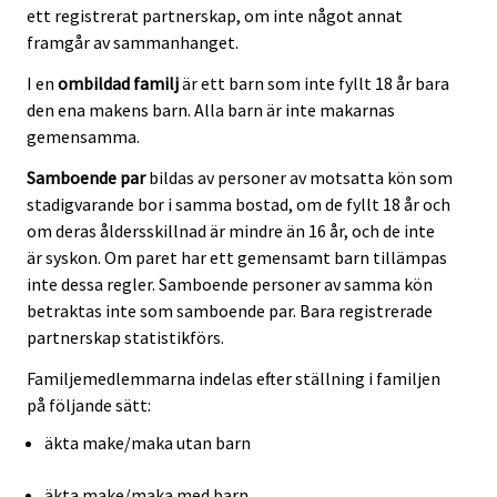
ett registrerat partnerskap, om inte något annat
framgår av sammanhanget.
I en
ombildad familj
är ett barn som inte fyllt 18 år bara
den ena makens barn. Alla barn är inte makarnas
gemensamma.
Samboende par
bildas av personer av motsatta kön som
stadigvarande bor i samma bostad, om de fyllt 18 år och
om deras åldersskillnad är mindre än 16 år, och de inte
är syskon. Om paret har ett gemensamt barn tillämpas
inte dessa regler. Samboende personer av samma kön
betraktas inte som samboende par. Bara registrerade
partnerskap statistikförs.
Familjemedlemmarna indelas efter ställning i familjen
på följande sätt:
äkta make/maka utan barn
äkta make/maka med barn