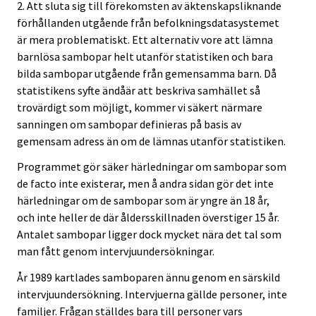
2. Att sluta sig till förekomsten av äktenskapsliknande
förhållanden utgående från befolkningsdatasystemet
är mera problematiskt. Ett alternativ vore att lämna
barnlösa sambopar helt utanför statistiken och bara
bilda sambopar utgående från gemensamma barn. Då
statistikens syfte ändåär att beskriva samhället så
trovärdigt som möjligt, kommer vi säkert närmare
sanningen om sambopar definieras på basis av
gemensam adress än om de lämnas utanför statistiken.
Programmet gör säker härledningar om sambopar som
de facto inte existerar, men å andra sidan gör det inte
härledningar om de sambopar som är yngre än 18 år,
och inte heller de där åldersskillnaden överstiger 15 år.
Antalet sambopar ligger dock mycket nära det tal som
man fått genom intervjuundersökningar.
År 1989 kartlades samboparen ännu genom en särskild
intervjuundersökning. Intervjuerna gällde personer, inte
familjer. Frågan ställdes bara till personer vars