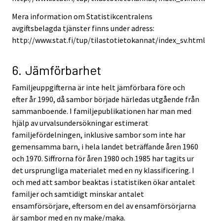
Mera information om Statistikcentralens
avgiftsbelagda tjänster finns under adress:
http://www.stat.fi/tup/tilastotietokannat/index_sv.html
6. Jämförbarhet
Familjeuppgifterna är inte helt jämförbara före och
efter år 1990, då sambor började härledas utgående från
sammanboende. I familjepublikationen har man med
hjälp av urvalsundersökningar estimerat
familjefördelningen, inklusive sambor som inte har
gemensamma barn, i hela landet beträffande åren 1960
och 1970. Siffrorna för åren 1980 och 1985 har tagits ur
det ursprungliga materialet med en ny klassificering. I
och med att sambor beaktas i statistiken ökar antalet
familjer och samtidigt minskar antalet
ensamförsörjare, eftersom en del av ensamförsörjarna
är sambor med en ny make/maka.