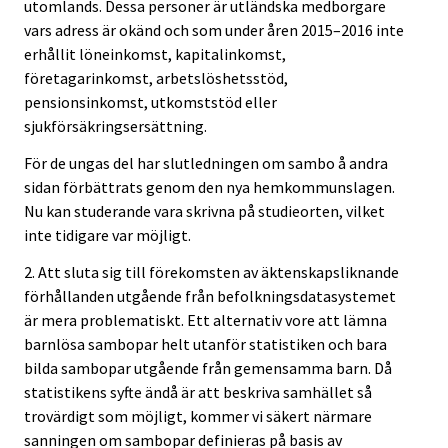
utomlands. Dessa personer är utländska medborgare
vars adress är okänd och som under åren 2015–2016 inte
erhållit löneinkomst, kapitalinkomst,
företagarinkomst, arbetslöshetsstöd,
pensionsinkomst, utkomststöd eller
sjukförsäkringsersättning.
För de ungas del har slutledningen om sambo å andra
sidan förbättrats genom den nya hemkommunslagen.
Nu kan studerande vara skrivna på studieorten, vilket
inte tidigare var möjligt.
2. Att sluta sig till förekomsten av äktenskapsliknande
förhållanden utgående från befolkningsdatasystemet
är mera problematiskt. Ett alternativ vore att lämna
barnlösa sambopar helt utanför statistiken och bara
bilda sambopar utgående från gemensamma barn. Då
statistikens syfte ändå är att beskriva samhället så
trovärdigt som möjligt, kommer vi säkert närmare
sanningen om sambopar definieras på basis av