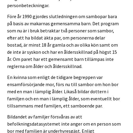
personbeteckningar.
Före år 1990 gjordes slutledningen om sambopar bara
på basis av makarnas gemensamma barn. Det program
som nu är i bruk betraktar två personer som sambor,
efter att ha bildat äkta par, om personerna delar
bostad, är minst 18 år gamla och av olika kön samt om
de inte är syskon och har en åldersskillnad på högst 15
år. Om paret har ett gemensamt barn tillämpas inte
reglerna om ålder och åldersskillnad.
En kvinna som enligt de tidigare begreppen var
ensamförsörjande mor, förs nu till sambor om hon bor
med en man i lämplig ålder. Likaså bildar dottern i
familjen och en man i lämplig ålder, som eventuellt bor
tillsammans med familjen, ett samboende par.
Bildandet av familjer försvåras av att
befolkningsdatasystemet inte anger om en person som
bor med familjen är underhyresgäst. Enligt