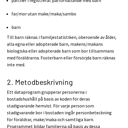
partner i registrerat parförhållande med barn
far/mor utan make/maka/sambo
barn
Till barn räknas i familjestatistiken, oberoende av ålder,
alla egna eller adopterade barn, makens/makans
biologiska eller adopterade barn som bor tillsammans
med föräldrarna. Fosterbarn eller försörjda barn räknas
inte med.
2. Metodbeskrivning
Ett dataprogram grupperar personerna i
bostadshushåll på basis av koden för deras
stadigvarande hemvist. För varje person som
stadigvarande bor i bostaden ingår personbeteckning
för föräldrar, make/maka och samtliga barn.
Programmet bildar familjerna på basis av dessa