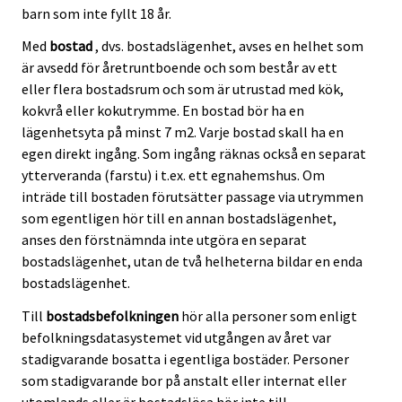
barn som inte fyllt 18 år.
Med
bostad
, dvs. bostadslägenhet, avses en helhet som
är avsedd för åretruntboende och som består av ett
eller flera bostadsrum och som är utrustad med kök,
kokvrå eller kokutrymme. En bostad bör ha en
lägenhetsyta på minst 7 m2. Varje bostad skall ha en
egen direkt ingång. Som ingång räknas också en separat
ytterveranda (farstu) i t.ex. ett egnahemshus. Om
inträde till bostaden förutsätter passage via utrymmen
som egentligen hör till en annan bostadslägenhet,
anses den förstnämnda inte utgöra en separat
bostadslägenhet, utan de två helheterna bildar en enda
bostadslägenhet.
Till
bostadsbefolkningen
hör alla personer som enligt
befolkningsdatasystemet vid utgången av året var
stadigvarande bosatta i egentliga bostäder. Personer
som stadigvarande bor på anstalt eller internat eller