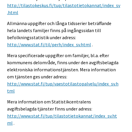
http://tilastokeskus.fi/tup/tilastotietokannat/index_sv
.html
Allmänna uppgifter och långa tidsserier beträffande
hela landets familjer finns på ingångssidan till
befolkningsstatistik under adress:
http://www.stat.fi/til/perh/index_sv.html
.
Mera specificerade uppgifter om familjer, bl.a. efter
kommunens delområde, finns under den avgiftsbelagda
elektroniska informationstjänsten. Mera information
om tjänsten ges under adress:
http://www.stat.fi/tup/vaestotilastopalvelu/index_sv.h
tml
Mera information om Statistikcentralens
avgiftsbelagda tjänster finns under adress:
http://www.stat.fi/tup/tilastotietokannat/index_sv.ht
ml
.