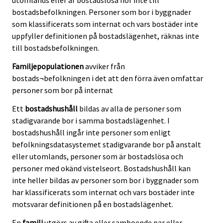
utomlands eller är bostadslösa hör inte till
bostadsbefolkningen. Personer som bor i byggnader
som klassificerats som internat och vars bostäder inte
uppfyller definitionen på bostadslägenhet, räknas inte
till bostadsbefolkningen.
Familjepopulationen
avviker från
bostads¬befolkningen i det att den förra även omfattar
personer som bor på internat
Ett
bostadshushåll
bildas av alla de personer som
stadigvarande bor i samma bostadslägenhet. I
bostadshushåll ingår inte personer som enligt
befolkningsdatasystemet stadigvarande bor på anstalt
eller utomlands, personer som är bostadslösa och
personer med okänd vistelseort. Bostadshushåll kan
inte heller bildas av personer som bor i byggnader som
har klassificerats som internat och vars bostäder inte
motsvarar definitionen på en bostadslägenhet.
En
familj
utgörs av gifta eller samboende par eller