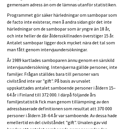
gemensam adress än om de lämnas utanför statistiken.
Programmet gör säker härledningar om sambopar som
de facto inte existerar, men å andra sidan gör det inte
härledningar om de sambopar som är yngre än 18 år,
och inte heller de där åldersskillnaden överstiger 15 år.
Antalet sambopar ligger dock mycket nära det tal som
man fått genom intervjuundersökningar.
År 1989 kartlades samboparen ännu genom en särskild
intervjuundersökning. Intervjuerna gällde personer, inte
familjer. Frågan ställdes bara till personer vars
civilstånd inte var "gift". På basis av urvalet
uppskattades antalet samboende personer i åldern 15–
64 år i Finland till 372 000. I därpå följande års
familjestatistik fick man genom tillämpning av den
adressbaserade definitionen som resultat att 370 000
personer i åldern 18–64 år var samboende. Av dessa hade
emellertid en del civilståndet "gift". Urvalen gav vid