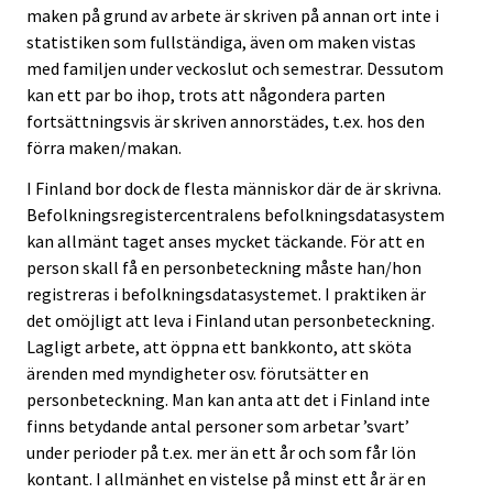
maken på grund av arbete är skriven på annan ort inte i
statistiken som fullständiga, även om maken vistas
med familjen under veckoslut och semestrar. Dessutom
kan ett par bo ihop, trots att någondera parten
fortsättningsvis är skriven annorstädes, t.ex. hos den
förra maken/makan.
I Finland bor dock de flesta människor där de är skrivna.
Befolkningsregistercentralens befolkningsdatasystem
kan allmänt taget anses mycket täckande. För att en
person skall få en personbeteckning måste han/hon
registreras i befolkningsdatasystemet. I praktiken är
det omöjligt att leva i Finland utan personbeteckning.
Lagligt arbete, att öppna ett bankkonto, att sköta
ärenden med myndigheter osv. förutsätter en
personbeteckning. Man kan anta att det i Finland inte
finns betydande antal personer som arbetar ’svart’
under perioder på t.ex. mer än ett år och som får lön
kontant. I allmänhet en vistelse på minst ett år är en