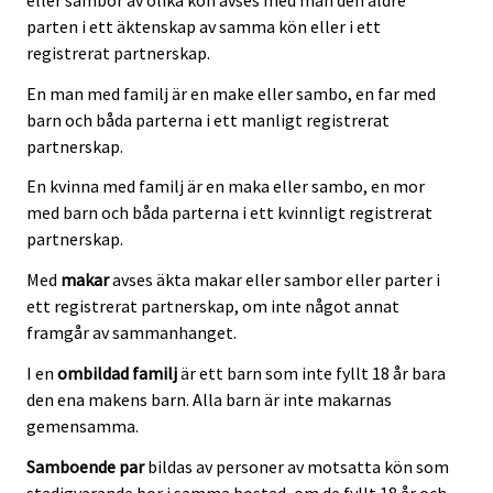
parten i ett äktenskap av samma kön eller i ett
registrerat partnerskap.
En man med familj är en make eller sambo, en far med
barn och båda parterna i ett manligt registrerat
partnerskap.
En kvinna med familj är en maka eller sambo, en mor
med barn och båda parterna i ett kvinnligt registrerat
partnerskap.
Med
makar
avses äkta makar eller sambor eller parter i
ett registrerat partnerskap, om inte något annat
framgår av sammanhanget.
I en
ombildad familj
är ett barn som inte fyllt 18 år bara
den ena makens barn. Alla barn är inte makarnas
gemensamma.
Samboende par
bildas av personer av motsatta kön som
stadigvarande bor i samma bostad, om de fyllt 18 år och