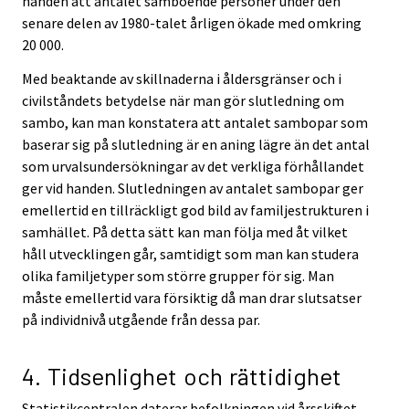
handen att antalet samboende personer under den
senare delen av 1980-talet årligen ökade med omkring
20 000.
Med beaktande av skillnaderna i åldersgränser och i
civilståndets betydelse när man gör slutledning om
sambo, kan man konstatera att antalet sambopar som
baserar sig på slutledning är en aning lägre än det antal
som urvalsundersökningar av det verkliga förhållandet
ger vid handen. Slutledningen av antalet sambopar ger
emellertid en tillräckligt god bild av familjestrukturen i
samhället. På detta sätt kan man följa med åt vilket
håll utvecklingen går, samtidigt som man kan studera
olika familjetyper som större grupper för sig. Man
måste emellertid vara försiktig då man drar slutsatser
på individnivå utgående från dessa par.
4. Tidsenlighet och rättidighet
Statistikcentralen daterar befolkningen vid årsskiftet