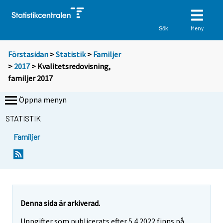
Meny
Sök
Förstasidan
>
Statistik
>
Familjer
>
2017
> Kvalitetsredovisning,
familjer 2017
Öppna menyn
STATISTIK
Familjer
Denna sida är arkiverad.
Uppgifter som publicerats efter 5.4.2022 finns på