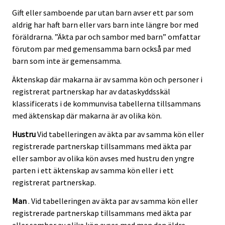
Gift eller samboende par utan barn avser ett par som
aldrig har haft barn eller vars barn inte längre bor med
föräldrarna. ”Äkta par och sambor med barn” omfattar
förutom par med gemensamma barn också par med
barn som inte är gemensamma.
Äktenskap där makarna är av samma kön och personer i
registrerat partnerskap har av dataskyddsskäl
klassificerats i de kommunvisa tabellerna tillsammans
med äktenskap där makarna är av olika kön.
Hustru
Vid tabelleringen av äkta par av samma kön eller
registrerade partnerskap tillsammans med äkta par
eller sambor av olika kön avses med hustru den yngre
parten i ett äktenskap av samma kön eller i ett
registrerat partnerskap.
Man
. Vid tabelleringen av äkta par av samma kön eller
registrerade partnerskap tillsammans med äkta par
eller sambor av olika kön avses med man den äldre