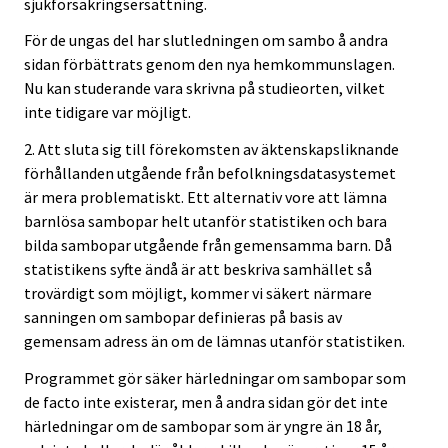
sjukförsäkringsersättning.
För de ungas del har slutledningen om sambo å andra
sidan förbättrats genom den nya hemkommunslagen.
Nu kan studerande vara skrivna på studieorten, vilket
inte tidigare var möjligt.
2. Att sluta sig till förekomsten av äktenskapsliknande
förhållanden utgående från befolkningsdatasystemet
är mera problematiskt. Ett alternativ vore att lämna
barnlösa sambopar helt utanför statistiken och bara
bilda sambopar utgående från gemensamma barn. Då
statistikens syfte ändå är att beskriva samhället så
trovärdigt som möjligt, kommer vi säkert närmare
sanningen om sambopar definieras på basis av
gemensam adress än om de lämnas utanför statistiken.
Programmet gör säker härledningar om sambopar som
de facto inte existerar, men å andra sidan gör det inte
härledningar om de sambopar som är yngre än 18 år,