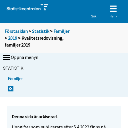
Meny
Sök
Förstasidan
>
Statistik
>
Familjer
>
2019
> Kvalitetsredovisning,
familjer 2019
Öppna menyn
STATISTIK
Familjer
Denna sida är arkiverad.
Uppgifter som publicerats efter 5.4.2022 finns på