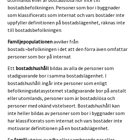
utomlands eller är bostadslösa hör inte till
bostadsbefolkningen. Personer som bor i byggnader
som klassificerats som internat och vars bostäder inte
uppfyller definitionen på bostadslägenhet, räknas inte
till bostadsbefolkningen.
Familjepopulationen
avviker från
bostads¬befolkningen i det att den förra även omfattar
personer som bor på internat
Ett
bostadshushåll
bildas av alla de personer som
stadigvarande bor i samma bostadslägenhet. I
bostadshushåll ingår inte personer som enligt
befolkningsdatasystemet stadigvarande bor på anstalt
eller utomlands, personer som är bostadslösa och
personer med okänd vistelseort. Bostadshushåll kan
inte heller bildas av personer som bor i byggnader som
har klassificerats som internat och vars bostäder inte
motsvarar definitionen på en bostadslägenhet.
En
familj
utgörs av gifta eller samboende par eller