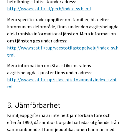
befolkningsstatistik under adress:
http://www.stat.fi/til/perh/index_sv.html
.
Mera specificerade uppgifter om familjer, bl.a. efter
kommunens delområde, finns under den avgiftsbelagda
elektroniska informationstjänsten. Mera information
om tjänsten ges under adress:
http://www.stat.fi/tup/vaestotilastopalvelu/index_sv.h
tml
Mera information om Statistikcentralens
avgiftsbelagda tjänster finns under adress:
http://www.stat.fi/tup/tilastotietokannat/index_sv.ht
ml
.
6. Jämförbarhet
Familjeuppgifterna är inte helt jämförbara före och
efter år 1990, då sambor började härledas utgående från
sammanboende. I familjepublikationen har man med