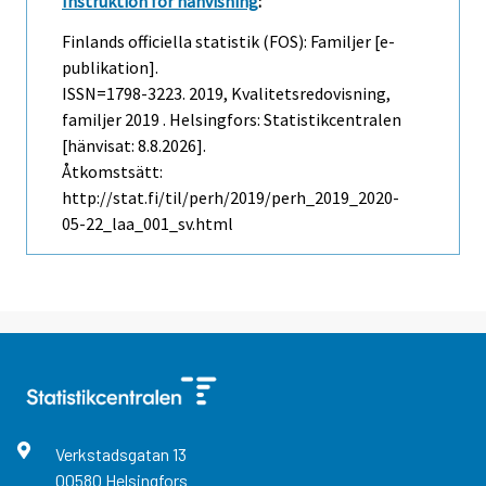
Instruktion för hänvisning
:
Finlands officiella statistik (FOS): Familjer [e-
publikation].
ISSN=1798-3223. 2019, Kvalitetsredovisning,
familjer 2019 . Helsingfors: Statistikcentralen
[hänvisat: 8.8.2026].
Åtkomstsätt:
http://stat.fi/til/perh/2019/perh_2019_2020-
05-22_laa_001_sv.html
Verkstadsgatan
13
00580
Helsingfors