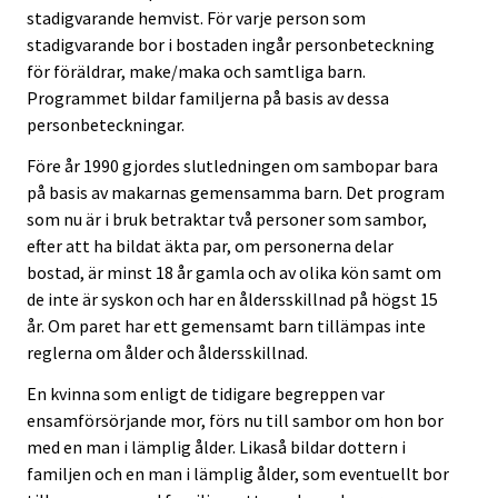
stadigvarande hemvist. För varje person som
stadigvarande bor i bostaden ingår personbeteckning
för föräldrar, make/maka och samtliga barn.
Programmet bildar familjerna på basis av dessa
personbeteckningar.
Före år 1990 gjordes slutledningen om sambopar bara
på basis av makarnas gemensamma barn. Det program
som nu är i bruk betraktar två personer som sambor,
efter att ha bildat äkta par, om personerna delar
bostad, är minst 18 år gamla och av olika kön samt om
de inte är syskon och har en åldersskillnad på högst 15
år. Om paret har ett gemensamt barn tillämpas inte
reglerna om ålder och åldersskillnad.
En kvinna som enligt de tidigare begreppen var
ensamförsörjande mor, förs nu till sambor om hon bor
med en man i lämplig ålder. Likaså bildar dottern i
familjen och en man i lämplig ålder, som eventuellt bor