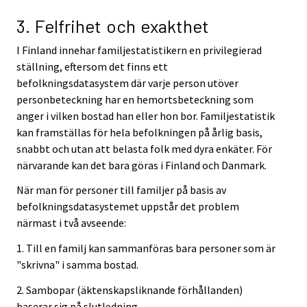
3. Felfrihet och exakthet
I Finland innehar familjestatistikern en privilegierad
ställning, eftersom det finns ett
befolkningsdatasystem där varje person utöver
personbeteckning har en hemortsbeteckning som
anger i vilken bostad han eller hon bor. Familjestatistik
kan framställas för hela befolkningen på årlig basis,
snabbt och utan att belasta folk med dyra enkäter. För
närvarande kan det bara göras i Finland och Danmark.
När man för personer till familjer på basis av
befolkningsdatasystemet uppstår det problem
närmast i två avseende:
1. Till en familj kan sammanföras bara personer som är
"skrivna" i samma bostad.
2. Sambopar (äktenskapsliknande förhållanden)
baserar sig på slutledning.