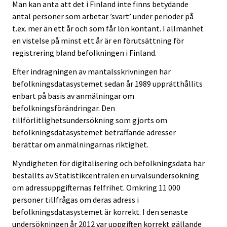
Man kan anta att det i Finland inte finns betydande
antal personer som arbetar ’svart’ under perioder på
t.ex. mer än ett år och som får lön kontant. I allmänhet
en vistelse på minst ett år är en förutsättning för
registrering bland befolkningen i Finland.
Efter indragningen av mantalsskrivningen har
befolkningsdatasystemet sedan år 1989 upprätthållits
enbart på basis av anmälningar om
befolkningsförändringar. Den
tillförlitlighetsundersökning som gjorts om
befolkningsdatasystemet beträffande adresser
berättar om anmälningarnas riktighet.
Myndigheten för digitalisering och befolkningsdata har
beställts av Statistikcentralen en urvalsundersökning
om adressuppgifternas felfrihet. Omkring 11 000
personer tillfrågas om deras adress i
befolkningsdatasystemet är korrekt. I den senaste
undersökningen år 2012 var uppgiften korrekt gällande