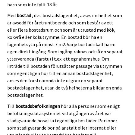
barn som inte fyllt 18 år.
Med
bostad
, dvs. bostadslägenhet, avses en helhet som
är avsedd för åretruntboende och som består av ett
eller flera bostadsrum och som är utrustad med kök,
kokvrå eller kokutrymme. En bostad bör ha en
lägenhetsyta på minst 7 m2. Varje bostad skall ha en
egen direkt ingång. Som ingång räknas också en separat
ytterveranda (farstu) i t.ex. ett egnahemshus. Om
inträde till bostaden förutsätter passage via utrymmen
som egentligen hör till en annan bostadslägenhet,
anses den förstnämnda inte utgöra en separat
bostadslägenhet, utan de två helheterna bildar en enda
bostadslägenhet.
Till
bostadsbefolkningen
hör alla personer som enligt
befolkningsdatasystemet vid utgången av året var
stadigvarande bosatta i egentliga bostäder. Personer
som stadigvarande bor på anstalt eller internat eller