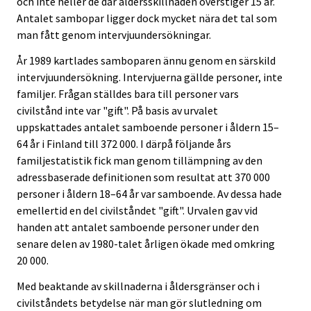
och inte heller de där åldersskillnaden överstiger 15 år.
Antalet sambopar ligger dock mycket nära det tal som
man fått genom intervjuundersökningar.
År 1989 kartlades samboparen ännu genom en särskild
intervjuundersökning. Intervjuerna gällde personer, inte
familjer. Frågan ställdes bara till personer vars
civilstånd inte var "gift". På basis av urvalet
uppskattades antalet samboende personer i åldern 15–
64 år i Finland till 372 000. I därpå följande års
familjestatistik fick man genom tillämpning av den
adressbaserade definitionen som resultat att 370 000
personer i åldern 18–64 år var samboende. Av dessa hade
emellertid en del civilståndet "gift". Urvalen gav vid
handen att antalet samboende personer under den
senare delen av 1980-talet årligen ökade med omkring
20 000.
Med beaktande av skillnaderna i åldersgränser och i
civilståndets betydelse när man gör slutledning om