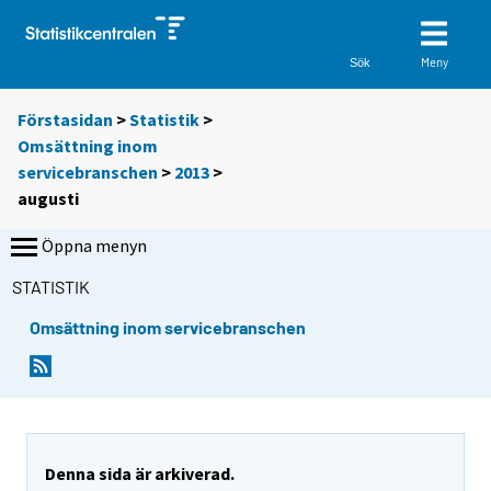
Meny
Sök
Förstasidan
>
Statistik
>
Omsättning inom
servicebranschen
>
2013
>
augusti
Öppna menyn
STATISTIK
Omsättning inom servicebranschen
Denna sida är arkiverad.