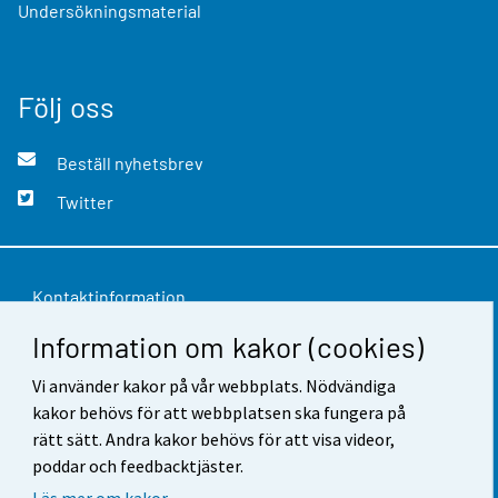
Undersökningsmaterial
Följ oss
Beställ nyhetsbrev
Twitter
Kontaktinformation
Information om kakor (cookies)
Respons
Vi använder kakor på vår webbplats. Nödvändiga
Användarvillkor
kakor behövs för att webbplatsen ska fungera på
Dataskydd
rätt sätt. Andra kakor behövs för att visa videor,
poddar och feedbacktjäster.
Tillgänglighet
Läs mer om kakor.