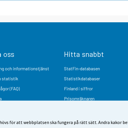
a oss
Hitta snabbt
ng och informationstjänst
StatFin-databasen
 statistik
Statistikdatabaser
rågor (FAQ)
Finland i siffror
a
Prisomräknaren
Kommande publiceringar
Undersökningsmaterial
övs för att webbplatsen ska fungera på rätt sätt. Andra kakor behö