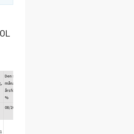
TOL
Den senaste
g,
månadens
årsförändring,
%
08/2013
,1
0,3