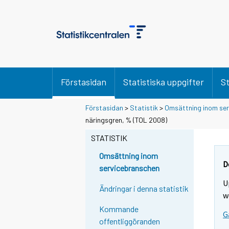
Förstasidan
Statistiska uppgifter
St
Förstasidan
>
Statistik
>
Omsättning inom se
näringsgren, % (TOL 2008)
STATISTIK
Omsättning inom
D
servicebranschen
U
Ändringar i denna statistik
w
Kommande
G
offentliggöranden