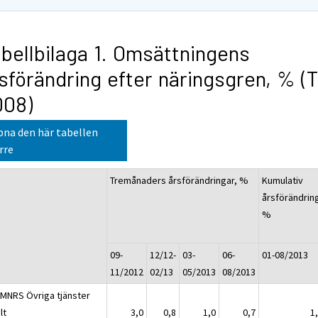
bellbilaga 1. Omsättningens
sförändring efter näringsgren, % (
008)
na den här tabellen
rre
Tremånaders årsförändringar, %
Kumulativ
årsförändrin
%
09-
12/12-
03-
06-
01-08/2013
11/2012
02/13
05/2013
08/2013
LMNRS Övriga tjänster
lt
3,0
0,8
1,0
0,7
1