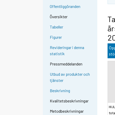
Offentliggöranden
Översikter
Ta
år
Tabeller
2
Figurer
Revideringar i denna
Öpp
statistik
stö
Pressmeddelanden
Utbud av produkter och
tjänster
Beskrivning
Kvalitetsbeskrivningar
HIJ
Metodbeskrivningar
tota