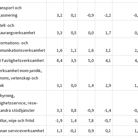
ransport och
asinering
3,2
0,1
-0,9
-2,2
-0
tell- och
taurangverksamhet
3,3
0,5
0,0
1,7
0
nformations- och
munikationsverksamhet
1,6
1,2
1,6
3,1
2
8 Fastighetsverksamhet
8,4
3,5
5,0
4,1
4
erksamhet inom juridik,
nomi, vetenskap och
nik
3,1
0,0
1,4
2,9
1
thyrning,
tighetsservice, rese-
 andra stödtjänster
3,3
0,8
-0,9
-1,4
-0
ltur, nöje och fritid
-1,9
1,4
7,8
-0,7
3
nnan serviceverksamhet
1,3
-0,1
0,9
0,1
1