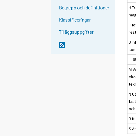
Begrepp och definitioner
H T
mag
Klassificeringar
I Ho
Tilläggsuppgifter
res
J I
kom
L=6
M V
eko
tek
N U
fas
och
R Ku
S A