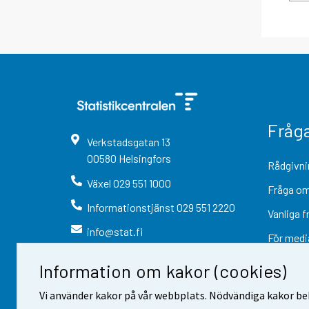
Fråg
Verkstadsgatan
13
00580
Helsingfors
Rådgivni
Växel
029 551 1000
Fråga om
Informationstjänst
029 551 2220
Vanliga f
info@stat.fi
För medi
Information om kakor (cookies)
Vi använder kakor på vår webbplats. Nödvändiga kakor beh