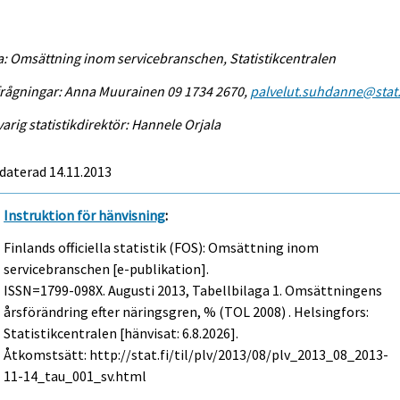
a: Omsättning inom servicebranschen, Statistikcentralen
rågningar: Anna Muurainen 09 1734 2670,
palvelut.suhdanne@stat.
arig statistikdirektör: Hannele Orjala
daterad 14.11.2013
Instruktion för hänvisning
:
Finlands officiella statistik (FOS): Omsättning inom
servicebranschen [e-publikation].
ISSN=1799-098X.
Augusti
2013, Tabellbilaga 1. Omsättningens
årsförändring efter näringsgren, % (TOL 2008) . Helsingfors:
Statistikcentralen [hänvisat: 6.8.2026].
Åtkomstsätt: http://stat.fi/til/plv/2013/08/plv_2013_08_2013-
11-14_tau_001_sv.html