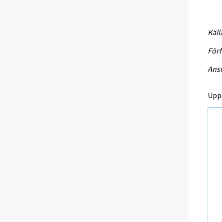
Käll
Förf
Ansv
Upp