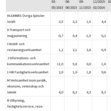
03-
06-
09-
12/2015-
0
05/2015
08/2015
11/2015
02/2016
HIJLMNRS Övriga tjänster
totalt
3,5
3,3
1,5
4,4
H Transport och
magasinering
-0,7
0,4
-1,5
0,2
I Hotell- och
restaurangverksamhet
1,2
3,1
3,6
6,9
J Informations- och
kommunikationsverksamhet
11,0
5,8
0,0
1,0
L=68 Fastighetsverksamhet
2,0
1,0
1,8
9,6
M Verksamhet inom juridik,
ekonomi, vetenskap och
teknik
4,0
6,3
4,3
8,3
N Uthyrning,
fastighetsservice, rese-