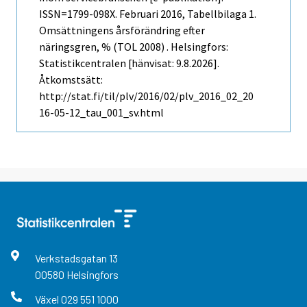
ISSN=1799-098X.
Februari
2016, Tabellbilaga 1.
Omsättningens årsförändring efter
näringsgren, % (TOL 2008) . Helsingfors:
Statistikcentralen [hänvisat: 9.8.2026].
Åtkomstsätt:
http://stat.fi/til/plv/2016/02/plv_2016_02_20
16-05-12_tau_001_sv.html
Verkstadsgatan
13
00580
Helsingfors
Växel
029 551 1000