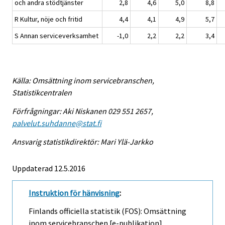
och andra stödtjänster
2,8
4,6
5,0
8,8
R Kultur, nöje och fritid
4,4
4,1
4,9
5,7
S Annan serviceverksamhet
-1,0
2,2
2,2
3,4
Källa: Omsättning inom servicebranschen,
Statistikcentralen
Förfrågningar: Aki Niskanen 029 551 2657,
palvelut.suhdanne@stat.fi
Ansvarig statistikdirektör: Mari Ylä-Jarkko
Uppdaterad 12.5.2016
Instruktion för hänvisning
:
Finlands officiella statistik (FOS): Omsättning
inom servicebranschen [e-publikation].