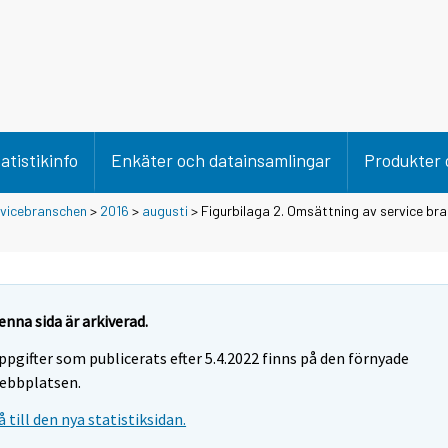
atistikinfo
Enkäter och datainsamlingar
Produkter 
rvicebranschen
>
2016
>
augusti
> Figurbilaga 2. Omsättning av service br
enna sida är arkiverad.
ppgifter som publicerats efter 5.4.2022 finns på den förnyade
ebbplatsen.
å till den nya statistiksidan.