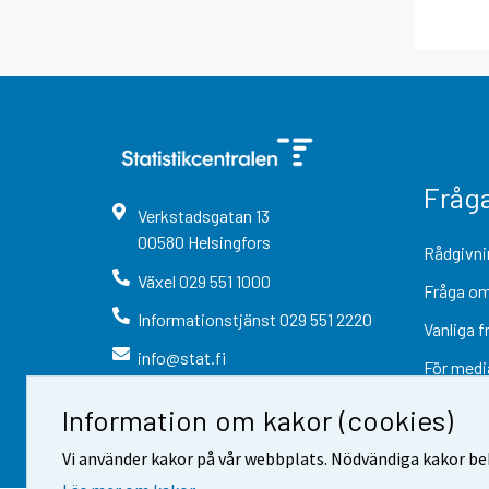
Fråg
Verkstadsgatan
13
00580
Helsingfors
Rådgivni
Växel
029 551 1000
Fråga om
Informationstjänst
029 551 2220
Vanliga f
info@stat.fi
För medi
Information om kakor (cookies)
Vi använder kakor på vår webbplats. Nödvändiga kakor beh