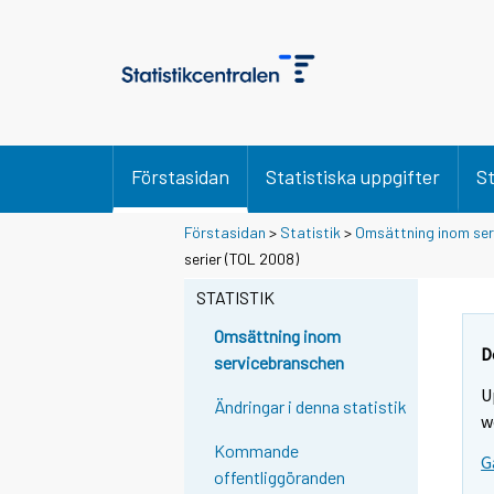
Förstasidan
Statistiska uppgifter
St
Förstasidan
>
Statistik
>
Omsättning inom se
serier (TOL 2008)
STATISTIK
Omsättning inom
D
servicebranschen
U
Ändringar i denna statistik
w
Kommande
G
offentliggöranden