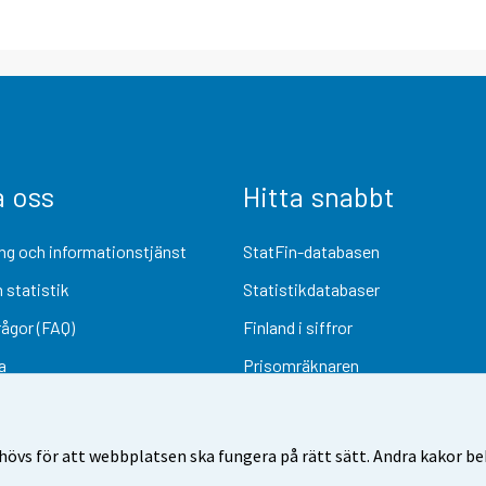
a oss
Hitta snabbt
ng och informationstjänst
StatFin-databasen
 statistik
Statistikdatabaser
rågor (FAQ)
Finland i siffror
a
Prisomräknaren
Kommande publiceringar
Undersökningsmaterial
övs för att webbplatsen ska fungera på rätt sätt. Andra kakor behö