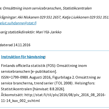
a: Omsättning inom servicebranschen, Statistikcentralen
rågningar: Aki Niskanen 029 551 2657, Katja Liukkonen 029 551 351
elut.suhdanne@stat.fi
arig statistikdirektör: Mari Ylä-Jarkko
daterad 14.11.2016
Instruktion för hänvisning
:
Finlands officiella statistik (FOS): Omsättning inom
servicebranschen [e-publikation].
ISSN=1799-098X.
Augusti
2016, Figurbilaga 2. Omsättning av
service brancherna, trend serier (TOL 2008) . Helsingfors:
Statistikcentralen [hänvisat: 8.8.2026].
Åtkomstsätt: http://stat.fi/til/plv/2016/08/plv_2016_08_2016-
11-14_kuv_002_sv.html