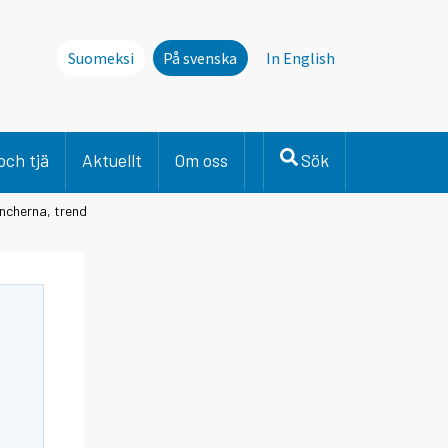
Suomeksi
På svenska
In English
och tjä
Aktuellt
Om oss
Sök
ancherna, trend