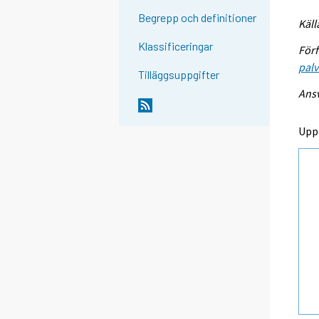
Begrepp och definitioner
Käll
Klassificeringar
Förf
palv
Tilläggsuppgifter
Ansv
Upp