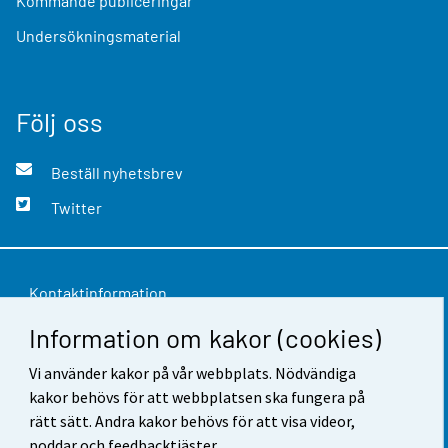
Kommande publiceringar
Undersökningsmaterial
Följ oss
Beställ nyhetsbrev
Twitter
Kontaktinformation
Information om kakor (cookies)
Respons
Vi använder kakor på vår webbplats. Nödvändiga
Användarvillkor
kakor behövs för att webbplatsen ska fungera på
Dataskydd
rätt sätt. Andra kakor behövs för att visa videor,
poddar och feedbacktjäster.