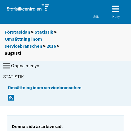
Meny
Sök
Förstasidan
>
Statistik
>
Omsättning inom
servicebranschen
>
2016
>
augusti
Öppna menyn
STATISTIK
Omsättning inom servicebranschen
Denna sida är arkiverad.