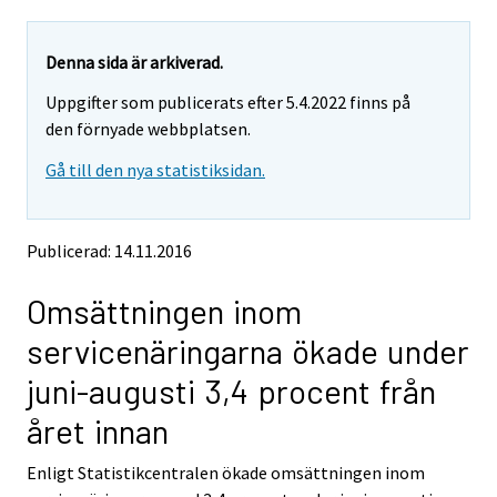
a
a
r
r
e
e
Denna sida är arkiverad.
m
m
Uppgifter som publicerats efter 5.4.2022 finns på
o
o
v
v
den förnyade webbplatsen.
i
i
Gå till den nya statistiksidan.
n
n
g
g
t
t
o
o
Publicerad: 14.11.2016
a
a
n
n
Omsättningen inom
o
o
t
t
servicenäringarna ökade under
h
h
e
e
juni-augusti 3,4 procent från
r
r
s
s
året innan
e
e
r
r
Enligt Statistikcentralen ökade omsättningen inom
v
v