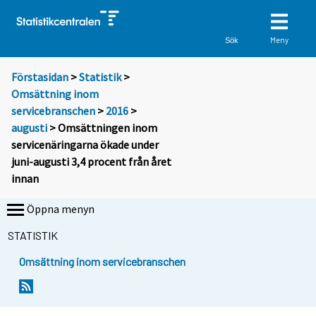
Meny
Sök
Förstasidan
>
Statistik
>
Omsättning inom
servicebranschen
>
2016
>
augusti
> Omsättningen inom
servicenäringarna ökade under
juni-augusti 3,4 procent från året
innan
Öppna menyn
STATISTIK
Omsättning inom servicebranschen
Y
Y
o
o
u
u