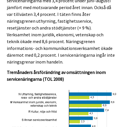
servicenäringarna med 3,4 procent under juni–augusti
i
i
jämfört med motsvarande period året innan. Också då
c
c
e
e
var tillväxten 3,4 procent. I täten finns åter
.
.
näringsgrenen uthyrning, fastighetsservice,
resetjänster och andra stödtjänster (+ 9 %).
Verksamhet inom juridik, ekonomi, vetenskap och
teknik ökade med 8,6 procent. Näringsgrenen
informations- och kommunikationsverksamhet ökade
däremot med 0,2 procent. I servicenäringarna ingår inte
näringsgrenar inom handeln.
Tremånaders årsförändring av omsättningen inom
servicenäringarna (TOL 2008)