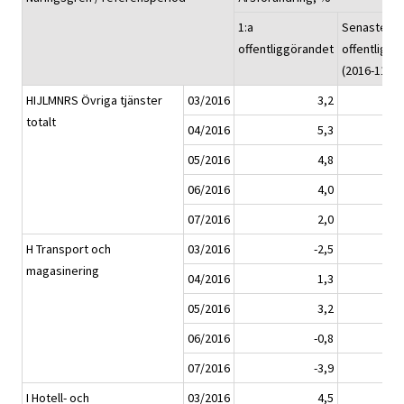
1:a
Senaste
offentliggörandet
offentliggö
(2016-11-14
HIJLMNRS Övriga tjänster
03/2016
3,2
totalt
04/2016
5,3
05/2016
4,8
06/2016
4,0
07/2016
2,0
H Transport och
03/2016
-2,5
magasinering
04/2016
1,3
05/2016
3,2
06/2016
-0,8
07/2016
-3,9
I Hotell- och
03/2016
4,5