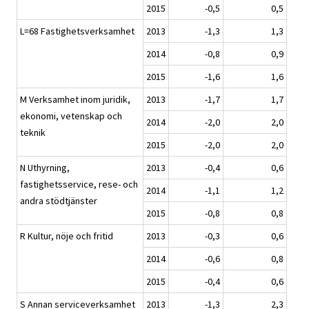
2015
-0,5
0,5
L=68 Fastighetsverksamhet
2013
-1,3
1,3
2014
-0,8
0,9
2015
-1,6
1,6
M Verksamhet inom juridik,
2013
-1,7
1,7
ekonomi, vetenskap och
2014
-2,0
2,0
teknik
2015
-2,0
2,0
N Uthyrning,
2013
-0,4
0,6
fastighetsservice, rese- och
2014
-1,1
1,2
andra stödtjänster
2015
-0,8
0,8
R Kultur, nöje och fritid
2013
-0,3
0,6
2014
-0,6
0,8
2015
-0,4
0,6
S Annan serviceverksamhet
2013
-1,3
2,3