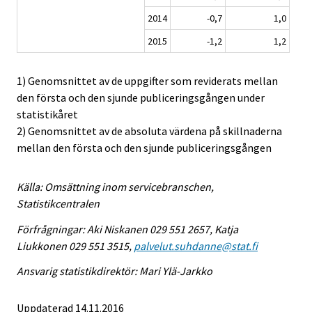
2014
-0,7
1,0
2015
-1,2
1,2
1) Genomsnittet av de uppgifter som reviderats mellan
den första och den sjunde publiceringsgången under
statistikåret
2) Genomsnittet av de absoluta värdena på skillnaderna
mellan den första och den sjunde publiceringsgången
Källa: Omsättning inom servicebranschen,
Statistikcentralen
Förfrågningar: Aki Niskanen 029 551 2657, Katja
Liukkonen 029 551 3515,
palvelut.suhdanne@stat.fi
Ansvarig statistikdirektör: Mari Ylä-Jarkko
Uppdaterad 14.11.2016