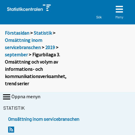
Meny
Sök
Förstasidan
>
Statistik
>
Omsättning inom
servicebranschen
>
2019
>
september
> Figurbilaga 3.
Omsättning och volym av
informations- och
kommunikationsverksamhet,
trend serier
Öppna menyn
STATISTIK
Omsättning inom servicebranschen